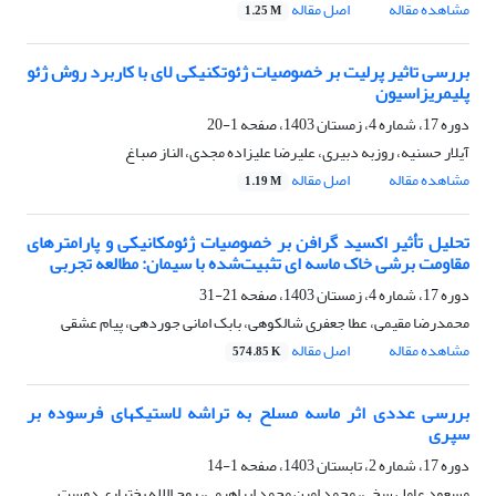
مشاهده مقاله
اصل مقاله
1.25 M
بررسی تاثیر پرلیت بر خصوصیات ژئوتکنیکی لای با کاربرد روش ژئو
پلیمریزاسیون
دوره 17، شماره 4، زمستان 1403، صفحه
1-20
آیلار حسنیه، روزبه دبیری، علیرضا علیزاده مجدی، الناز صباغ
مشاهده مقاله
اصل مقاله
1.19 M
تحلیل تأثیر اکسید گرافن بر خصوصیات ژئومکانیکی و پارامترهای
مقاومت برشی خاک ماسه ای تثبیت‌شده با سیمان: مطالعه تجربی
دوره 17، شماره 4، زمستان 1403، صفحه
21-31
محمدرضا مقیمی، عطا جعفری شالکوهی، بابک امانی جوردهی، پیام عشقی
مشاهده مقاله
اصل مقاله
574.85 K
بررسی عددی اثر ماسه مسلح به تراشه لاستیکهای فرسوده بر
سپری
دوره 17، شماره 2، تابستان 1403، صفحه
1-14
مسعود عامل سخی، محمد امین محمد ابراهیمی، روح اللله بختیاری دوست