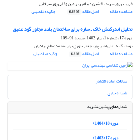
فریبا بهروزسرند، افشین دیبامهر، رامین وفایی پورسرخابی
مشاهده مقاله
اصل مقاله
چکیده تفصیلی
6.63 M
تحلیل اندرکنش خاک ـ سازه برای ساختمان بلند مجاور گود عمیق
دوره 17، شماره 1، بهار 1403، صفحه
91-109
نوید یگانه، علی اختر پور، جعفر بلوری بزاز، محمدصالح برادران
مشاهده مقاله
اصل مقاله
چکیده تفصیلی
6.6 M
مقالات آماده انتشار
شماره جاری
شماره‌های پیشین نشریه
دوره 18 (1404)
دوره 17 (1403)