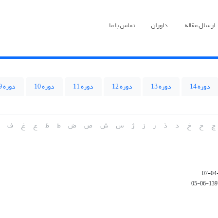
ارسال مقاله
داوران
تماس با ما
دوره 14
دوره 13
دوره 12
دوره 11
دوره 10
دوره 9
چ
ح
خ
د
ذ
ر
ز
ژ
س
ش
ص
ض
ط
ظ
ع
غ
ف
1397-06-