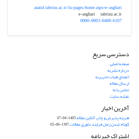
asatid.tabrizu.ac.ir/fa/pages/home.aspx?e-asghari
tabrizu.ac.ir
e-asghari
0000-0003-0408-6107
دسترسی سریع
صفحه اصلی
درباره نشریه
اعضای هیات تحریریه
ارسال مقاله
تماس با ما
نقشه سایت
آخرین اخبار
هزینه پذیرش و چاپ آنلاین مقاله
1405-04-07
کوتاه شدن زمان فرایند داوری مقالات
1397-06-05
اشتراک خبرنامه