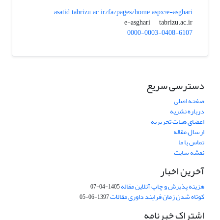
asatid.tabrizu.ac.ir/fa/pages/home.aspx?e-asghari
tabrizu.ac.ir
e-asghari
0000-0003-0408-6107
دسترسی سریع
صفحه اصلی
درباره نشریه
اعضای هیات تحریریه
ارسال مقاله
تماس با ما
نقشه سایت
آخرین اخبار
هزینه پذیرش و چاپ آنلاین مقاله
1405-04-07
کوتاه شدن زمان فرایند داوری مقالات
1397-06-05
اشتراک خبرنامه