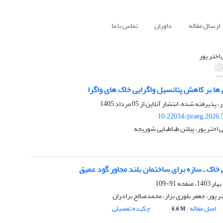
ارسال مقاله
داوران
تماس با ما
 اختر پور
ها بر کاهش پتانسیل واگرایی خاک های واگرا
ر، پذیرفته شده، انتشار آنلاین از
05 مرداد 1405
10.22034/jiraeg.2026
اختر پور، پیلتن طباطبایی شوریجه
خاک ـ سازه برای ساختمان بلند مجاور گود عمیق
91-109
تر پور، جعفر بلوری بزاز، محمدصالح برادران
اصل مقاله
چکیده تفصیلی
6.6 M