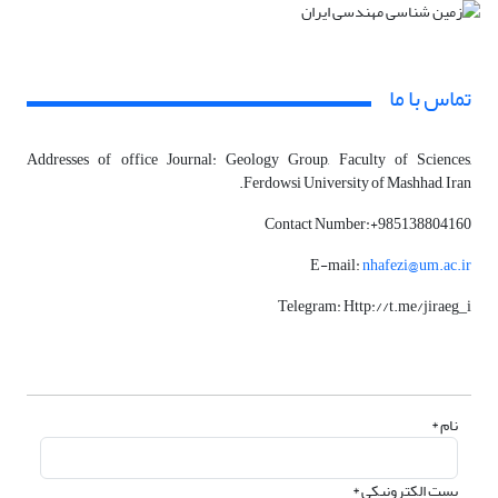
تماس با ما
Addresses of office Journal: Geology Group, Faculty of Sciences,
Ferdowsi University of Mashhad, Iran.
Contact Number:+985138804160
E-mail:
nhafezi@um.ac.ir
Telegram: Http://t.me/jiraeg_i
نام *
پست الکترونیکی *