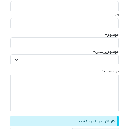
تلفن
موضوع *
موضوع پرسش *
توضیحات *
کاراکتر آخر را وارد نکنید.