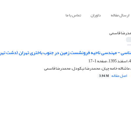
ارسال مقاله
داوران
تماس با ما
درضا قاسمی
اسی - مهندسی ناحیه فرونشست زمین در جنوب باختری تهران (دشت تهرا
1-17
ماشااله خامه چیان، محمدرضا نیکودل، محمدرضا قاسمی
اصل مقاله
3.94 M