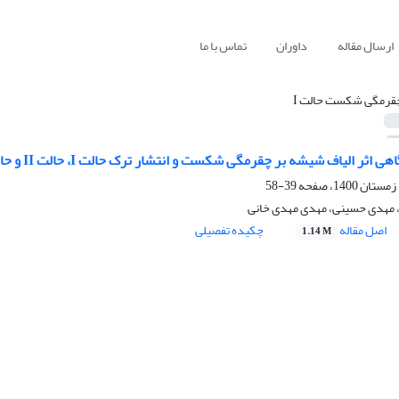
ارسال مقاله
داوران
تماس با ما
قرمگی شکست حالت I
اف شیشه بر چقرمگی شکست و انتشار ترک حالت I، حالت II و حالت ترکیبی I-II در بتن مسلح الیافی
39-58
، مهدی حسینی، مهدی مهدی خانی
اصل مقاله
چکیده تفصیلی
1.14 M