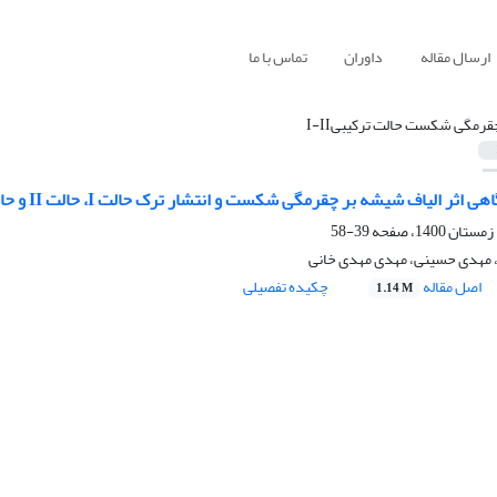
ارسال مقاله
داوران
تماس با ما
قرمگی شکست حالت ترکیبیI-II
اف شیشه بر چقرمگی شکست و انتشار ترک حالت I، حالت II و حالت ترکیبی I-II در بتن مسلح الیافی
39-58
، مهدی حسینی، مهدی مهدی خانی
اصل مقاله
چکیده تفصیلی
1.14 M