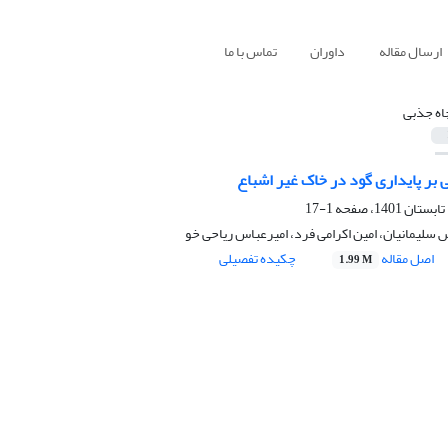
ارسال مقاله
داوران
تماس با ما
اه جذبی
 بر پایداری گود در خاک غیر اشباع
1-17
س سلیمانیان، امین اکرامی فرد، امیرعباس ریاحی خو
اصل مقاله
چکیده تفصیلی
1.99 M