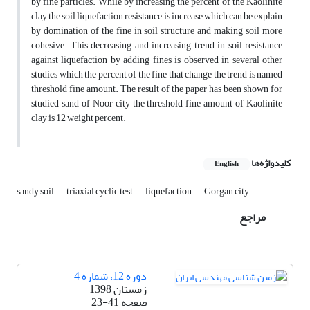
by fine particles. While by increasing the percent of the Kaolinite
clay the soil liquefaction resistance is increase which can be explain
by domination of the fine in soil structure and making soil more
cohesive. This decreasing and increasing trend in soil resistance
against liquefaction by adding fines is observed in several other
studies which the percent of the fine that change the trend is named
threshold fine amount. The result of the paper has been shown for
studied sand of Noor city the threshold fine amount of Kaolinite
clay is 12 weight percent.
کلیدواژه‌ها
English
sandy soil
triaxial cyclic test
liquefaction
Gorgan city
مراجع
دوره 12، شماره 4
زمستان 1398
صفحه
23-41