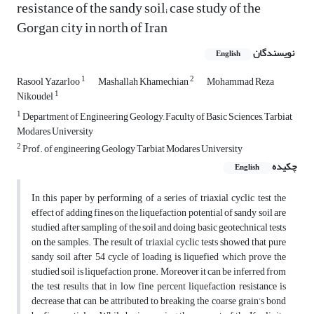
resistance of the sandy soil; case study of the
Gorgan city in north of Iran
نویسندگان
English
1
2
Rasool Yazarloo
Mashallah Khamechian
Mohammad Reza
1
Nikoudel
1
Department of Engineering Geology, Faculty of Basic Sciences, Tarbiat
Modares University
2
Prof. of engineering Geology Tarbiat Modares University
چکیده
English
In this paper by performing of a series of triaxial cyclic test the
effect of adding fines on the liquefaction potential of sandy soil are
studied, after sampling of the soil and doing basic geotechnical tests
on the samples. The result of triaxial cyclic tests showed that pure
sandy soil after 54 cycle of loading is liquefied which prove the
studied soil is liquefaction prone. Moreover it can be inferred from
the test results that in low fine percent liquefaction resistance is
decrease that can be attributed to breaking the coarse grain’s bond