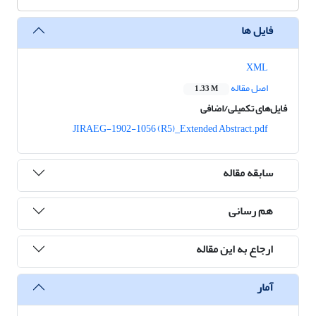
فایل ها
XML
اصل مقاله
1.33 M
فایل‌های تکمیلی/اضافی
JIRAEG-1902-1056 (R5)_Extended Abstract.pdf
سابقه مقاله
هم رسانی
ارجاع به این مقاله
آمار