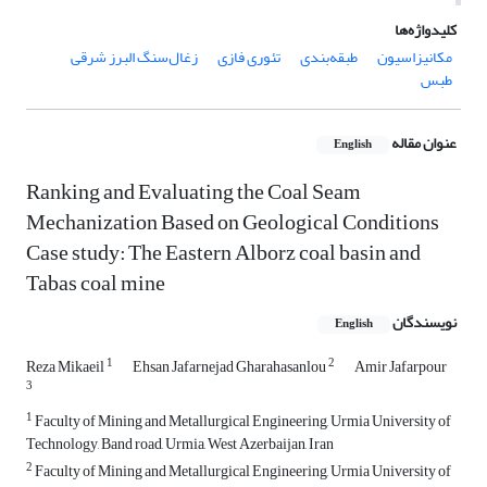
کلیدواژه‌ها
مکانیزاسیون
طبقه‌بندی
تئوری فازی
زغال‌سنگ البرز شرقی
طبس
عنوان مقاله
English
Ranking and Evaluating the Coal Seam
Mechanization Based on Geological Conditions
Case study: The Eastern Alborz coal basin and
Tabas coal mine
نویسندگان
English
1
2
Reza Mikaeil
Ehsan Jafarnejad Gharahasanlou
Amir Jafarpour
3
1
Faculty of Mining and Metallurgical Engineering, Urmia University of
Technology, Band road, Urmia, West Azerbaijan, Iran
2
Faculty of Mining and Metallurgical Engineering, Urmia University of