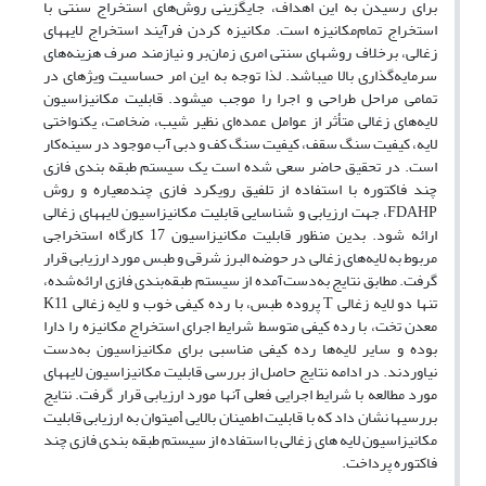
برای رسیدن به این اهداف، جایگزینی روش‌های استخراج سنتی با
استخراج تمام‌مکانیزه‌ است. مکانیزه کردن فرآیند استخراج لایه‏های
زغالی، برخلاف روش‏های سنتی امری زمان‌بر و نیازمند صرف هزینه‌های
سرمایه‌گذاری بالا می‏باشد. لذا توجه به این امر حساسیت ویژه‏ای در
تمامی مراحل طراحی و اجرا را موجب می‏شود. قابلیت مکانیزاسیون
لایه‌های زغالی متأثر از عوامل عمده‌ای نظیر شیب، ضخامت، یکنواختی
لایه، کیفیت سنگ سقف، کیفیت سنگ کف و دبی آب موجود در سینه‌کار
است. در تحقیق حاضر سعی شده است یک سیستم طبقه بندی فازی
چند فاکتوره با استفاده از تلفیق رویکرد فازی چند‌معیاره و روش
FDAHP، جهت ارزیابی و شناسایی قابلیت مکانیزاسیون لایه‏های زغالی
ارائه شود. بدین منظور قابلیت مکانیزاسیون 17 کارگاه استخراجی
مربوط به لایه‌های زغالی در حوضه البرز شرقی و طبس مورد ارزیابی قرار
گرفت. مطابق نتایج به‌دست‌آمده از سیستم طبقه‌بندی فازی ارائه‌شده،
تنها دو لایه زغالی T پروده طبس، با رده کیفی خوب و لایه زغالی K11
معدن تخت، با رده کیفی متوسط شرایط اجرای استخراج مکانیزه را دارا
بوده و سایر لایه‌ها رده کیفی مناسبی برای مکانیزاسیون به‌دست
نیاوردند. در ادامه نتایج حاصل از بررسی‏ قابلیت مکانیزاسیون لایه‏های
مورد مطالعه با شرایط اجرایی فعلی آن‏ها مورد ارزیابی قرار گرفت. نتایج
بررسی‏ها نشان داد که با قابلیت اطمینان بالایی lمیتوان به ارزیابی قابلیت
مکانیزاسیون لایه های زغالی با استفاده از سیستم طبقه بندی فازی چند
فاکتوره پرداخت.