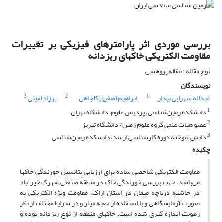
بررسی موردی اثر پارامترهای فیزیکی بر تغییرات
مقاومت الکتریکی خاکهای ریزدانه
نوع مقاله : مقاله پژوهشی
نویسندگان
3
2
1
عبداله سهرابی بیدار
ابراهیم اصغری کلجاهی
بهزاد امینی
1
دانشکده زمین‌شناسی، پردیس علوم، دانشگاه تهران
2
عضو هیات علمی گروه علوم زمین/ دانشگاه تبریز
3
دانش‌آموخته دوره کارشناسی ارشد، دانشکده زمین‌شناسی
چکیده
مقاومت الکتریکی شاخصی ساده برای ارزیابی پتانسیل خورندگی خاکها
می‌باشد. جهت بررسی خورندگی خاک در منطقه صنعتی شهرک خیرآباد
در حاشیه دریاچه میقان در استان اراک، مقاومت ویژه الکتریکی به
صورت آزمایشگاهی و با استفاده از جعبه میلر و در شرایط مختلف از نظر
رطوبت اندازه گیری شده است. خاکهای منطقه از نوع ریزدانه بوده و