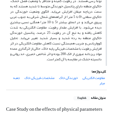
نوعاً رسی هستند. در رطوبت کمینه و متناظر با وضعیت فصل خشک،
خاکهای منطقه دارای پتانسیل خورندگی متوسط تا شدید هستند که به
سمت دریاچه میقان افزایش می‌یابد. الگوی وضعیت خورندگی در
خاکهای سطحی (0 تا 5 متر) از آبراهه‌های شمال شرقی به جنوب غربی
پیروی می‌کند و در اعماق بیشتر (5 تا 10 متر) همگنی نسبی بیشتری
دیده می‌شود. با افزایش مقدار رطوبت، مقاومت الکتریکی به شدت
کاهش یافته و به تبع آن در رطوبت 25 درصد، پتانسیل خورندگی
خاکهای منطقه به رده شدید و بسیار شدید تغییر می‌یابد. تحلیل
کوواریانس و ضریب همبستگی نسبت کاهش مقاومت الکتریکی در اثر
افزایش رطوبت با مشخصات فیزیکی پایه خاک، حاکی از اثرگذاری عمده
مواد ریزدانه عبوری از الک 200 بوده و اثر شاخص خمیری، حد روانی و
دانسیته خشک در مقایسه با آن کمتر است.
کلیدواژه‌ها
مقاومت الکتریکی
خورندگی خاک
مشخصات فیزیکی خاک
جعبه
میلر
عنوان مقاله
English
Case Study on the effects of physical parameters