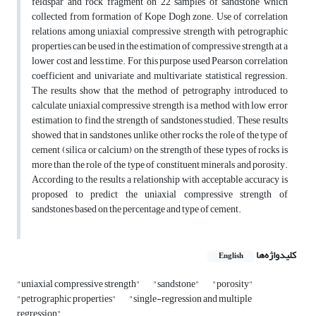
feldspar and rock fragment on 22 samples of sandstone which
collected from formation of Kope Dogh zone. Use of correlation
relations among uniaxial compressive strength with petrographic
properties can be used in the estimation of compressive strength at a
lower cost and less time. For this purpose used Pearson correlation
coefficient and univariate and multivariate statistical regression.
The results show that the method of petrography introduced to
calculate uniaxial compressive strength is a method with low error
estimation to find the strength of sandstones studied. These results
showed that in sandstones, unlike other rocks the role of the type of
cement (silica or calcium) on the strength of these types of rocks is
more than the role of the type of constituent minerals and porosity.
According to the results a relationship with acceptable accuracy is
proposed to predict the uniaxial compressive strength of
sandstones based on the percentage and type of cement.
کلیدواژه‌ها
English
"uniaxial compressive strength"
"sandstone"
"porosity"
"petrographic properties"
"single-regression and multiple
regression"