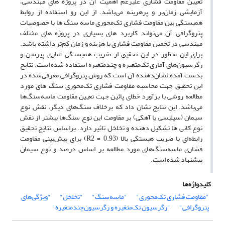
تعیین مقاومت فشاری علیرغم اهمیت آن در پروژه های مهندسی،
آزمایشی زمان‌بر و پر‌هرینه می‌باشد. از این رو استفاده از روابط
همبستگی بین مقاومت فشاری تک‌محوری ماسه سنگ ها با خصوصیات
پتروگرافی آن می‌تواند کاربرد های بسیاری در پروژه های مختلف
مهندسی در تخمین مقاومت فشاری با هزینه و زمان کم‌تر داشته باشد.
برای این منظور در این تحقیق از ضریب همبستگی آماری پیرسن و
رگرسیون‌های آماری تک‌متغیره و چندمتغیره استفاده شده است. نتایج
بدست آمده نشان‌دهنده آن است که روش پتروگرافی معرفی‌شده در
این تحقیق جهت محاسبه مقاومت فشاری تک‌محوری سنگ های مورد
مطالعه روشی با برآورد خطای پائین جهت تعیین مقاومت ماسه‌سنگ‌ها
می‌باشد. این نتایج نشان داد که برخلاف سنگ‌های دیگر، نقش نوع
سیمان (سیلیسی یا آهکی) بر مقاومت این نوع سنگ‌ها بیشتر از نقش
نوع کانی ها تشکیل دهنده و تخلخل تاثیر دارد. براساس نتایج تحقیق
رابطه‌ای با ضریب هبستگی بالا (R2 = 0.93) برای پیش‌بینی مقاومت
فشاری ماسه‌سنگ‌های مورد مطالعه بر اساس درصد و نوع سیمان
پیشنهاد شده است.
کلیدواژه‌ها
"مقاومت فشاری تک‌محوری"
"ماسه‌سنگ"
"تخلخل"
"ویژگی‌های
پتروگرافی"
"رگرسیون تک‌متغیره و رگرسیون‌چندمتغیره"