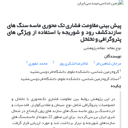
پیش بینی مقاومت فشاری تک محوری ماسه سنگ های
سازندکشف رود و شوریجه با استفاده از ویژگی های
پتروگرافی و تخلخل
نوع مقاله : مقاله پژوهشی
نویسندگان
2
2
1
مرجان شاهین فر
غلامرضا لشکری پور
محمد غفوری
1
گروه زمین شناسی، دانشکده علوم، دانشگاه فردوسی مشهد
2
استاد گروه زمین شناسی، دانشکده علوم، دانشگاه فردوسی مشهد
چکیده
در این پژوهش روابط بین مقاومت فشاری تک‌محوری با تخلخل و
خصوصیات پتروگرافی شامل نوع سیمان و مقادیرکوارتز، فلدسپات و
خرده‌سنگ بر روی ماسه سنگ های سازند های زون کپه‌داغ در شمال
شرق ایران بررسی گردید. برای این منظور 22 نمونه از ماسه‌سنگ های
سازندهای شوریجه و نیزار برداشت شد و مورد ارزیابی قرار گرفت.