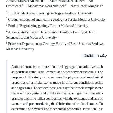
Akbar Jafarazari Khazineh
Fatemeh Sadat Halataei
Ali
3
4
5
Oromiehei
Mohammad Reza Nikudel
naser Hafezi Moghads
1
1. PhD student of engineering Geology at ferdowsi University
2
Graduate student of engineering geology at Tarbiat Modares University
3
P{rof. of Engineering geology Tarbiat Modares University
4
4. Associate Professor, Department of Geology, Faculty of Basic
Sciences, Tarbiat Modares University
5
Professor, Department of Geology, Faculty of Basic Sciences, Ferdowsi
Mashhad University
چکیده
English
Artificial stone is a mixture of natural aggregate and additives such
as industrial gums (resin), cement and other polymer materials. The
purpose of this study is to compare the physical and mechanical
properties of artificial stones made in different conditions, resins
and aggregates. To achieve these goals, synthetic rock samples were
made with polyester and vinyl ester resins and granite, lime, silica
granules and lime-silica composites, with the existence and lack of
vacuum and pressure during the fabrication of artificial stones. To
determine the physical and mechanical properties (Brazilian Test,