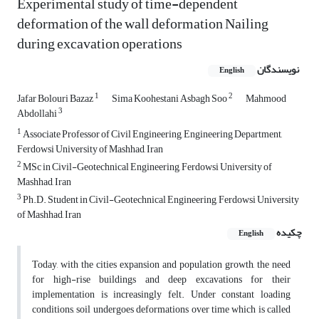
Experimental study of time-dependent
deformation of the wall deformation Nailing
during excavation operations
نویسندگان
English
1
2
Jafar Bolouri Bazaz
Sima Koohestani Asbagh Soo
Mahmood
3
Abdollahi
1
Associate Professor of Civil Engineering, Engineering Department,
Ferdowsi University of Mashhad, Iran
2
MSc in Civil-Geotechnical Engineering, Ferdowsi University of
Mashhad, Iran
3
Ph.D. Student in Civil-Geotechnical Engineering, Ferdowsi University
of Mashhad, Iran
چکیده
English
Today, with the cities expansion and population growth, the need
for high-rise buildings and deep excavations for their
implementation is increasingly felt. Under constant loading
conditions, soil undergoes deformations over time which is called