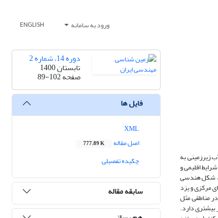
ورود به سامانه
ENGLISH
دوره 14، شماره 2
تابستان 1400
صفحه
89-102
فایل ها
XML
اصل مقاله
777.89 K
ب زیرزمینی به
چکیده تفصیلی
ل چاله آبگیر در هریک از 31 استان کشور با توجه به شرایط اقلیمی و
ما، شکل هندسی
ی مرکزی و یزد
سابقه مقاله
در مناطقی مثل
ر بیشتری دارد.
هم رسانی