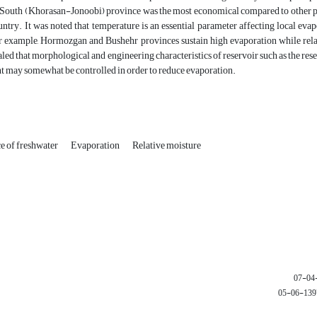
South (Khorasan-Jonoobi) province was the most economical compared to other p
untry. It was noted that temperature is an essential parameter affecting local ev
r example, Hormozgan and Bushehr provinces sustain high evaporation while relati
aled that morphological and engineering characteristics of reservoir such as the rese
ght may somewhat be controlled in order to reduce evaporation.
ce of freshwater
Evaporation
Relative moisture
1397-06-