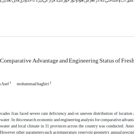
عمق آب و مساحتی که در معرض هوا و نور خورشید قرار می‌گیرد تا حدودی قابل تعدیل 
 Comparative Advantage and Engineering Status of Fresh
1
2
 Asef
mohammad haghiri
ecades, Iran faced severe rain deficiency and/or uneven distribution of location
ater. In this research, economic and engineering analysis for comparative advant
shwater and local climate in 31 provinces across the country was conducted. Amon
. However, other parameters such as temperature, reservoir geometry, annual precip