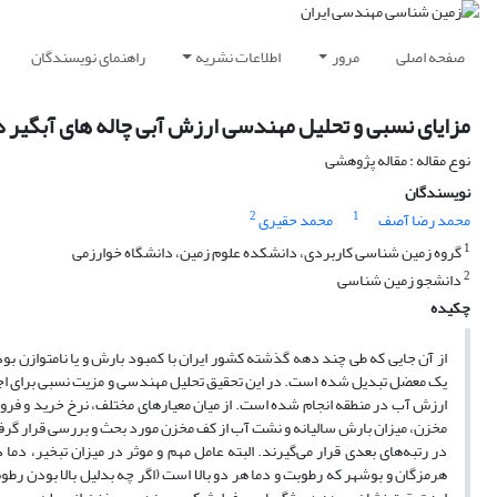
صفحه اصلی
مرور
اطلاعات نشریه
راهنمای نویسندگان
مزایای نسبی و تحلیل مهندسی ارزش آبی چاله های آبگیر د
نوع مقاله : مقاله پژوهشی
نویسندگان
2
1
محمد رضا آصف
محمد حقیری
1
گروه زمین شناسی کاربردی، دانشکده علوم زمین، دانشگاه خوارزمی
2
دانشجو زمین شناسی
چکیده
از آن جایی که طی چند دهه گذشته کشور ایران با کمبود بارش و یا نامتوازن بو
ارزش آب در منطقه انجام شده است. از میان معیارهای مختلف، نرخ خرید و فرو
مخزن، میزان بارش سالیانه و نشت آب از کف مخزن مورد بحث و بررسی قرار گرفت
در رتبه‌های بعدی قرار می‌گیرند. البته عامل مهم و موثر در میزان تبخیر، دم
هرمزگان و بوشهر که رطوبت و دما هر دو بالا است (اگر چه بدلیل بالا بودن رطوب