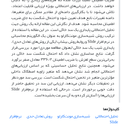
خواهد داشت. در ارزیابی‌‌های احتمالاتی بویژه ارزیابی قابلیت اعتماد،
تلاش می‌شود تا با بکارگیری دامنه‌ای از مقادیر ممکن برای متغیرها،
دامنه تغییرات تابع هدف تعیین شود و احتمال شکست به جای ضریب
اطمینان محاسبه شود. هدف از نگارش این مقاله ارائه یک روش جهت
تحلیل احتمالاتی پایداری یک سد خاکی است. در این مقاله با استفاده از
ترکیب روش شبیه‌سازی مونت‌کارلو به عنوان یک الگوریتم محاسباتی
در نرم افزار Slide و روابط روش بیشاپ (یکی از روش‌های تعادل حدی)،
پایداری شیب یک سد خاکی (بعنوان مطالعه موردی) مورد بررسی قرار
گرفت. نتایج مدلسازی نشان داد که احتمال شکست سد خاکی در
بحرانی‌ترین سطح لغزش با ضریب اطمینان ۳۳۶/۲ معادل صفر برآورد
می‌شود. همچنین نتایج تحلیل حساسیتی که بر اساس ارزیابی‌های
احتمالاتی انجام شد نشان می‌دهد که متغیر زاویه اصطکاک داخلی
مؤثرترین متغیر در تخمین احتمال شکست است. بررسی سد موردنظر
در تحقیقات دیگر نشان می‌دهد، ارزیابی این سد در تحقیق حاضر از
دقت خوبی برخوردار است. درحالی که استفاده از نرم‌افزار Slide
ارزیابی‌ها را آسان‌تر کرده و به آن سرعت بخشیده است.
کلیدواژه‌ها
تحلیل احتمالاتی
شبیه‌سازی مونت‌کارلو
روش‌ تعادل حدی
نرم‌افزار
Slide