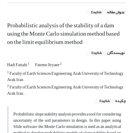
عنوان مقاله
English
Probabilistic analysis of the stability of a dam
using the Monte Carlo simulation method based
on the limit equilibrium method
نویسندگان
English
1
2
Hadi Fattahi
Fateme Jiryaee
1
Faculty of Earth Sciences Engineering, Arak University of Technology,
Arak, Iran.
2
Faculty of Earth Sciences Engineering, Arak University of Technology,
Arak, Iran.
چکیده
English
Probabilistic slope stability analysis provides a tool for considering
uncertainty of the soil parameters in design. In this paper, using
Slide software, the Monte Carlo simulation is used as an analytical
method to develop probabilistic models of slope stability based on