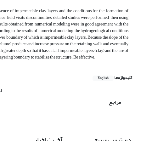
ence of impermeable clay layers and the conditions for the formation of
es, field visits, discontinuities, detailed studies were performed, then using
sults obtained from numerical modeling were in good agreement with the
rding to the results of numerical modeling, the hydrogeological conditions
ower boundary of which is impermeable clay layers. Because the slope of the
n volume), produce and increase pressure on the retaining walls and eventually
with greater depth so that it has cut all impermeable layers (clay) and the use of
layering boundary to stabilize the structure. Be effective.
کلیدواژه‌ها
English
d
مراجع
دسترسی سریع
آخرین اخبار