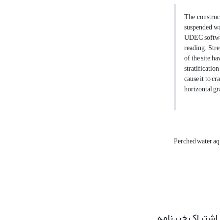
The construc
suspended wat
UDEC softwar
reading. Stre
of the site h
stratificatio
cause it to cr
horizontal gra
Perched water aq
اشتراک خبرنامه