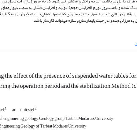
 طرف داخل می‌باشد، آب به راحتی زهکشی نمی‌شود که به مرور زمان، آب معلق قرار گ
شده و باعث بروز تورم (افزایش حجم)، تولید و افزایش فشار به سمت دیواره‌های تکیه‌
 قائم در بالای شیب با عمق بیشتر به طوری که تمام لایه‌های نفوذناپذیر(رس‌سنگ) را 
به مرز لایه‌بندی در جهت پایدارسازی سازه می‌تواند کارساز باشد.
ی
g the effect of the presence of suspended water tables for
uring the operation period and the stabilization Method 
1
2
aei
aram mirzaei
 of enginnering geology, Geology group, Tarbiat Modaress University
Engineering Geology of Tarbiat Modares University