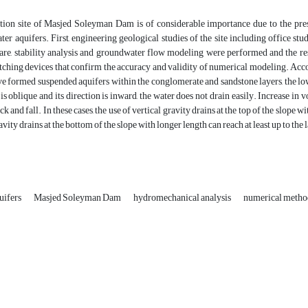
tion site of Masjed Soleyman Dam is of considerable importance due to the pres
er aquifers. First, engineering geological studies of the site including office studi
e, stability analysis and groundwater flow modeling were performed and the re
tching devices that confirm the accuracy and validity of numerical modeling. Acco
ave formed suspended aquifers within the conglomerate and sandstone layers, the l
n is oblique and its direction is inward, the water does not drain easily. Increase i
ack and fall. In these cases, the use of vertical gravity drains at the top of the slope 
vity drains at the bottom of the slope with longer length can reach at least up to the 
uifers
Masjed Soleyman Dam
hydromechanical analysis
numerical metho