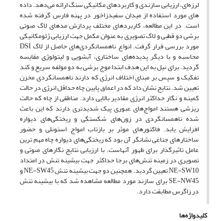
لرزه‌ای، ارزیابی سازندی و کاربردهای مکانیکی سنگ ارائه می‌دهد. داده‌
های مورد استفاده از میدان سفیدزاخور در پهنه فارس گرفته شده
است. در این مطالعه، کاربردهای مختلف پردازش مدهای لاگ صوتی
برشی دو قطبی و لاگ تصویری به عنوان مکمل جهت ارزیابی ژئومکانیکی
مورد بررسی قرار گرفت. انواع ناهمسانگردی‌های حاصل از لاگ DSI
محاسبه و با دیگر پدیده‌های ساختاری، آبشویی و لیتولوژی مقایسه
گردید. برای نیل به این هدف ابتدا موج برشی به دو مولفه سریع و کند
تفکیک و سپس بر مبنای اختلاف انرژی که دارند ناهمسانگردی مخزن
تعیین شد. نتایج نشان داد که در اعماق پایین چاه حداقل انرژی در حالت
کمینه و نگار حداکثر انرژی مقادیر بالایی دارد. مناطقی از چاه که حالت
ریزشی هستند امواج‌های عبوری پیک شدیدتری دارند که این باعث
شده ناهمسانگردی در زون‌های شکستگی و ریختگی‌های دیواره
افزایش یابد. فاکتورهای موثر بر بازتاب امواج استونلی و حضور
ساختارهای جناغی نشانگر آن بود که ریختگی‌های دیواره چاه مهم ترین
عامل تاثیرگذار برای ظهور آنهاست. با ارزیابی نتایج نگارهای صوتی و
تصویری در زمینه تنش‌های برجا حداکثر جهت بیشینه تنش در امتداد
NE-SW10 تعیین گردید. همچنین دو جهت بیشینه تنش NE-SW45 و
SE-NW45 برای سازند مورد مطالعه مشاهده شد که با بیشینه تنش
در زاگرس مطابقت دارد.
کلیدواژه‌ها