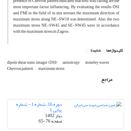
presence of Chevron pattern indicated that well wall falling are the
most important factor influencing. By evaluating the results DSI
and FMI in the field of in situ stresses, the maximum direction of
maximum stress along NE-SW10 was determined. Also, the two
maximum stress NE-SW45 and SE-NW45 were in accordance
with the maximum stress in Zagros.
کلیدواژه‌ها
English
dipole shear sonic imager (DSI)
anisotropy
stoneley waves
Chevron pattern
maximum stress
مراجع
دوره 16، شماره 1 - شماره
پیاپی 1
بهار 1402
صفحه
65-76