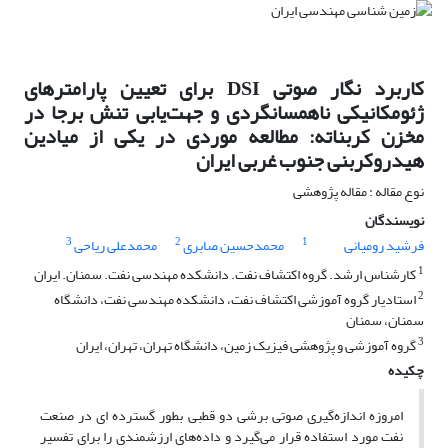
کاربرد نگار صوتی DSI برای تعیین پارامترهای
ژئومکانیکی ناهمسانگردی و جهت‌یابی تنش برجا در
مخزن کربناته: مطالعه موردی در یکی از میادین
هیدروکربنی جنوب غربی ایران
نوع مقاله : مقاله پژوهشی
نویسندگان
3
2
1
فرشید رومیانی
محمدحسین صابری
محمدعلی ریاحی
1
کارشناس ارشد. گروه اکتشاف نفت. دانشکده مهندسی نفت. سمنان. ایران
2
استادیار گروه آموزشی اکتشاف نفت، دانشکده مهندسی نفت، دانشگاه
سمنان، سمنان
3
گروه آموزشی و پژوهشی فیزیک زمین، دانشگاه تهران، تهران، ایران
چکیده
امروزه اندازه‌گیری صوتی برشی دو قطبی بطور گسترده ای در صنعت
نفت مورد استفاده قرار می‌گیرد و داده‌های ارزشمندی را برای تفسیر