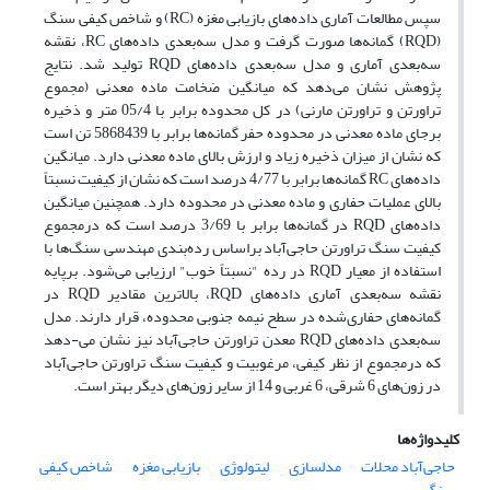
سپس مطالعات آماری داده‌های بازیابی مغزه (RC) و شاخص کیفی سنگ
(RQD) گمانه‌ها صورت گرفت و مدل سه‌بعدی داده‌های RC، نقشه
سه‌بعدی آماری و مدل سه‌بعدی داده‌های RQD تولید شد. نتایج
پژوهش نشان می‌دهد که میانگین ضخامت ماده معدنی (مجموع
تراورتن و تراورتن مارنی) در کل محدوده برابر با 05/4 متر و ذخیره
برجای ماده معدنی در محدوده حفر گمانه‌ها برابر با 5868439 تن است
که نشان از میزان ذخیره زیاد و ارزش بالای ماده معدنی دارد. میانگین
داده‌های RC گمانه‌ها برابر با 4/77 درصد است که نشان از کیفیت نسبتاً
بالای عملیات حفاری و ماده معدنی در محدوده دارد. همچنین میانگین
داده‌های RQD در گمانه‌ها برابر با 3/69 درصد است که درمجموع
کیفیت سنگ تراورتن حاجی‌آباد براساس رده‌بندی مهندسی سنگ‌ها با
استفاده از معیار RQD در رده "نسبتاً خوب" ارزیابی می‌شود. برپایه
نقشه سه‌بعدی آماری داده‌های RQD، بالاترین مقادیر RQD در
گمانه‌های حفاری‌شده در سطح نیمه جنوبی محدوده، قرار دارند. مدل
سه‌بعدی داده‌های RQD معدن تراورتن حاجی‌آباد نیز نشان می-دهد
که درمجموع از نظر کیفی، مرغوبیت و کیفیت سنگ تراورتن حاجی‌آباد
در زون‌های 6 شرقی، 6 غربی و 14 از سایر زون‌های دیگر بهتر است.
کلیدواژه‌ها
حاجی‌آباد محلات
مدلسازی
لیتولوژی
بازیابی مغزه
شاخص کیفی
سنگ