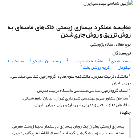
مقایسه عملکرد بهسازی زیستی خاک‌های ماسه‌ای به
روش تزریق و روش جاری‌شدن
نوع مقاله : مقاله پژوهشی
نویسندگان
1
2
1
حمید عابدی
ماشااله خامه چیان
رضا حسن ساجدی
محمدرضا
3
1
نیکودل
کریم روشن بخت
1
دانشگاه تربیت مدرس، دانشکده علوم ضایه، گروه زمین شناسی مهندسی،
تهران، ایران
2
استاد گروه زمین شناسی مهندسی دانشگاه تربیت مدرس
3
سازمان مشاور فنی و مهندسی شهرداری تهران، خیابان حافظ شمالی،
ساختمان معاونت فنی و عمرانی شهرداری تهران، تهران - ایران
چکیده
بهسازی زیستی بعنوان یک روش بهسازی دوستدار محیط زیست معرفی
شده است. رسوب میکروبی کربنات کلسیم القاشده پرکاربردترین