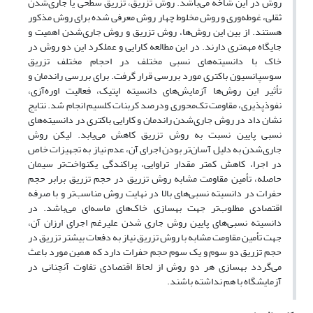
روش در این شاخه می‌باشد. روش تزریق، تزریق سطحی یا جاری‌شدن
ثقلی، غوطه‌وری و روش مخلوط چهار روش معرفی شده برای روش مذکور
هستند. از بین این روش‌ها، روش تزریق و روش جاری‌شدن اهمیت و
جایگاه مهمتری دارند. در این مطالعه کارایی و عملکرد این دو روش در
خاک با دانسیته‌های نسبی مختلف در احجام مختلف تزریق
سوسپانسیون باکتری مورد بررسی قرار گرفت. برای بررسی راندمان و
تأثیر این روش‌ها آزمایش‌های دانسیته اپتیک، فعالیت اوره‌آزی،
نفوذپذیری، مقاومت تک‌محوری ودرصد کربنات کلسیم انجام شد. نتایج
نشان داد در روش جاری‌شدن راندمان و کارایی باکتری در دانسیته‌های
نسبی پایین نسبت به روش تزریق کاهش می‌یابد. لیکن روش
جاری‌شدن به دلیل آسان‌تر بودن اجرای آن، عدم نیاز به تجهیزات خاص
در اجرا‌، کاهش کمتر مقدار تراوایی، پراکندگی یکنواخت‌تر سیمان
حاصله، تأمین مقاومت مشابه روش تزریق در حجم تزریق برابر حجم
حفرات در دانسیته نسبی‌های بالا در نهایت روش مناسب‌تر و با صرفه
اقتصادی مطلوب‌تر جهت بهسازی خاک‌های ماسه‌ای می‌باشد. در
دانسیته نسبی‌های پایین روش جاری شدن علیرغم اجرای ارزان آن،
جهت تأمین مقاومت مشابه با روش تزریق نیاز به دفعات بیشتر تزریق در
حجم تزریق دو سوم و یک سوم حجم حفرات دارد که همین مورد باعث
می‌گردد بهسازی هر دو روش از لحاظ اقتصادی تفاوت آنچنانی در
آزمایشگاه با هم نداشته باشند.