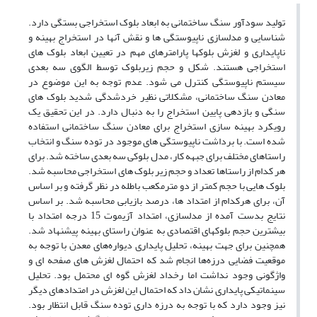
تولید سودآور سنگ ساختمانی به ابعاد بلوک استخراجی بستگی دارد.
شناسایی و مدلسازی ناپیوستگی ها و نقش آنها در استخراج بهینه و
ناپایداری و لغزش بلوکها پارامترهای مهم در تعیین ابعاد بلوک های
استخراجی هستند. شکل و حجم زیربلوک توسط الگوی سه بعدی
سیستم ناپیوستگی کنترل می شود. عدم توجه به این موضوع در
معادن سنگ ساختمانی، مشکلاتی نظیر خردشدگی شدید بلوک های
سنگی و بازدهی پایین استخراج را به دنبال دارد. در این تحقیق یک
رویکرد بهینه سازی استخراج برای معادن سنگ ساختمانی استفاده
شده است. با برداشت ناپیوستگی های موجود در توده سنگ و انتخاب
راستاهای مختلف برای جبهه کار، مدل بلوکی سه بعدی ساخته شد. برای
هر کدام از راستاها تعداد و حجم زیر بلوک های استخراجی محاسبه شد.
بلوک هایی با حجم کمتر از دو مترمکعب باطله در نظر گرفته و بر اساس
آن، برای هرکدام از امتداد ها، درصد بازیابی محاسبه شد. بر اساس
نتایج بدست آمده از مدلسازی، امتداد آزیموت 15 درجه امتداد با
بیشترین حجم بلوکهای اقتصادی به عنوان راستای بهینه پیشنهاد شد.
همچنین برای جهت بهینه، تحلیل پایداری دیواره‌های معدن با توجه به
موقعیت فضایی درزه‌ها انجام شد که احتمال لغزش های صفحه ای و
واژگونی وجود نداشت اما رخداد لغزش گوه ای محتمل بود. تحلیل
سینماتیکی پایداری نشان داد که احتمال این لغزش در امتدادهای دیگر
نیز وجود دارد که با توجه به درزه داری توده سنگ قابل انتظار بود.