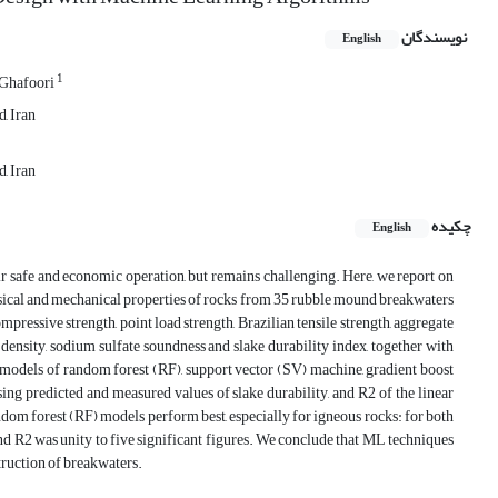
نویسندگان
English
1
Ghafoori
, Iran
, Iran
چکیده
English
eir safe and economic operation, but remains challenging. Here, we report on
sical and mechanical properties of rocks from 35 rubble mound breakwaters
pressive strength, point load strength, Brazilian tensile strength, aggregate
 density, sodium sulfate soundness and slake durability index, together with
models of random forest (RF), support vector (SV) machine, gradient boost
 predicted and measured values of slake durability, and R2 of the linear
andom forest (RF) models perform best, especially for igneous rocks: for both
nd R2 was unity to five significant figures. We conclude that ML techniques
struction of breakwaters.