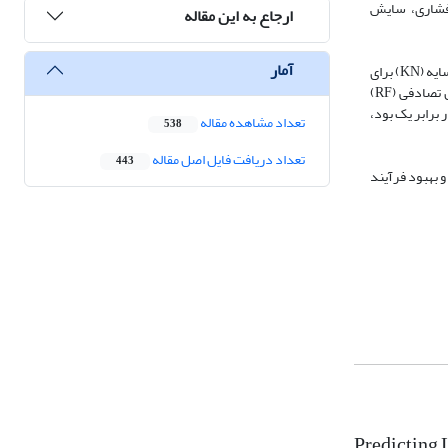
 فشاری، سایش
ارجاع به این مقاله
آمار
در تجزیه و تحلیل داده از چهار مدل ماشین لرنینگ نظارت شده شامل جنگل‌های تصادفی (RF)، ماشین بردار پشتیبان (SV)، افزایش گرادیان (GB) و k نزدیک‌ترین همسایه (KN) برای
پیش‌بینی شاخص دوام استفاده شد. عملکرد مدل با استفاده از میزان خطای میانگین مطلق (RMSE) و ضریب تعیین (R2) ارزیابی شد. نتایج نشان می‌دهد مدل جنگل تصادفی (RF)
 مدل RF خطاهای پیش‌بینی کمتر از ±۰.۶٪ ایجاد کرد و R2 پنج رقم معنادار برابر یک بود،
تعداد مشاهده مقاله
538
تعداد دریافت فایل اصل مقاله
443
 بهبود فرآیند
Predicting 