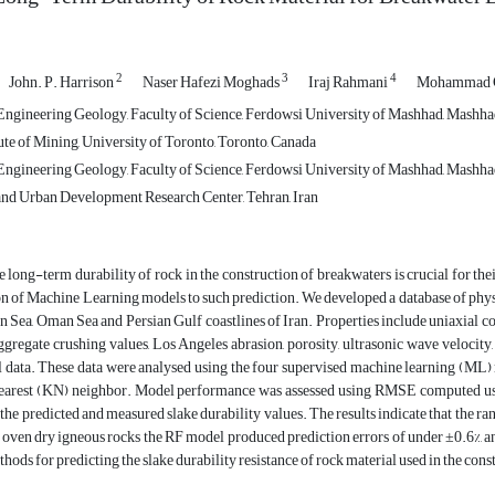
2
3
4
John. P. Harrison
Naser Hafezi Moghads
Iraj Rahmani
Mohammad 
ngineering Geology, Faculty of Science, Ferdowsi University of Mashhad, Mashhad
te of Mining, University of Toronto, Toronto, Canada
ngineering Geology, Faculty of Science, Ferdowsi University of Mashhad, Mashhad
nd Urban Development Research Center, Tehran, Iran
e long-term durability of rock in the construction of breakwaters is crucial for th
on of Machine Learning models to such prediction. We developed a database of phy
n Sea, Oman Sea and Persian Gulf coastlines of Iran. Properties include uniaxial com
gregate crushing values, Los Angeles abrasion, porosity, ultrasonic wave velocity,
 data. These data were analysed using the four supervised machine learning (ML) 
earest (KN) neighbor. Model performance was assessed using RMSE computed using
 the predicted and measured slake durability values. The results indicate that the r
 oven dry igneous rocks the RF model produced prediction errors of under ±0.6%, a
thods for predicting the slake durability resistance of rock material used in the con