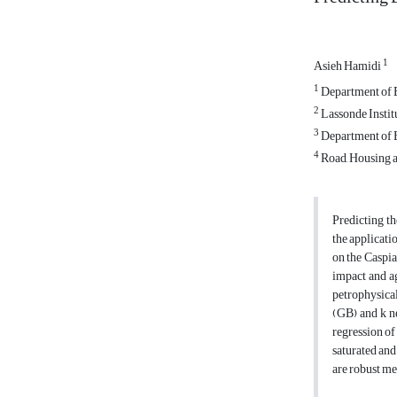
1
Asieh Hamidi
1
Department of E
2
Lassonde Institu
3
Department of E
4
Road, Housing a
Predicting th
the applicati
on the Caspia
impact and ag
petrophysical
(GB) and k n
regression of
saturated and
are robust me