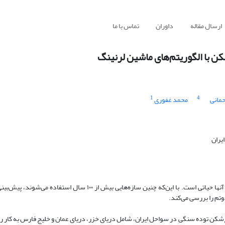
ارسال مقاله
داوران
تماس با ما
 با الگوریتم‌های ماشین لرنینگ
1
4
حمانی
محمد غفوری
یران
پیش‌بینی دوام بلندمدت سنگ در ساخت سازه‌های دریایی برای عملکرد ایمن آنها حیاتی است. با این‌که چنین سازه‌هایی بیش
وتم را بررسی می‌کند.
تحقیق، خواص مهندسی سنگ‌های رسوبی و آذرین که در ساخت ۳۵ موج‌شکن توده سنگی در سواحل ایران، شامل دریای خزر، دریای عمان و خلیج فارس به 