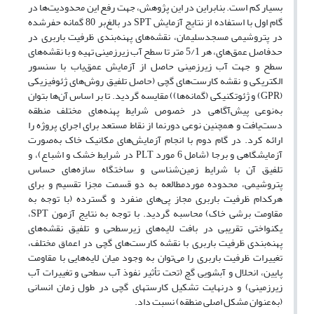
بسیار کم است. بنابراین در این پژوهش، جهت رفع این محدودیت‌ها در
گام اول با استفاده از نتایج آزمایش‌ SPT در بالغ‌بر 80 گمانه حفرشده
در پتروشیمی مسجدسلیمان، نقشه‌های پهنه‌بندی ظرفیت باربری در
حدفاصل عمق‌های، هر 5/1 متر تا سطح آب زیرزمینی تهیه و با نقشه‌های
سطح و جهت آب زیرزمینی حاصل از آزمایش عمق‌یاب با سنسور
الکتریکی و نقشه کارست‌های گچی (حاصل تلفیق روش‌های ژئوفیزیکی
(GPR) و ژئوتکنیکی (گمانه‌ها)) مقایسه گردید. تا بر اساس آن‌ها بتوان
به‌نوعی پیش‌آگاهی در خصوص شرایط پهنه‌های مختلف منطقه
دست‌یافت و همچنین نوعی دورنما از نقاط مستعد برای اجرای پروژه‌ را
ارائه کرد. در گام دوم با انجام آزمایش‌های مکانیک خاک به‌صورت
آزمایشگاهی و برجا (شامل 6 مورد PLT در شرایط خشک و اشباع)، و
تلفیق آن با شرایط زمین‌شناسی و ساختگاه سازه‌های حساس
پتروشیمی، محدوده موردمطالعه به دو قسمت مجزا تقسیم‌ و برای
هرکدام ظرفیت باربری مجاز پی‌های منفرد و گسترده (با توجه به
مقاومت برشی خاک) محاسبه گردید. با توجه به نتایج آزمون SPT،
یکنواختی تقریبی در بافت لایه‌های زیرسطحی و تلفیق نقشه‌های
پهنه‌بندی ظرفیت باربری با نقشه کارست‌های گچی در اعماق مختلف،
تغییرات ظرفیت باربری را می‌توان به وجود میان لایه‌هایی با مقاومت
پایین، انحلال و آبشویی گچ (تحت تأثیر نفوذ آب سطحی و تغییرات آب
زیرزمینی) و درنهایت تشکیل کارست‎های گچی در طول زمان انسانی
(به‌عنوان مشکل اصلی منطقه) نسبت داد.