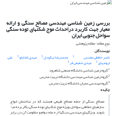
بررسی زمین شناسی مهندسی مصالح سنگی و ارائه
معیار جهت کاربرد دراحداث موج شکنهای توده سنگی
سواحل جنوبی ایران
نوع مقاله : مقاله پژوهشی
نویسندگان
2
2
1
ناصر حافظی مقدس
محمدرضا نیکودل
مهدی تلخابلو
علی
3
2
ارومیه­ای
مهدی شفیعی فر
1
گروه زمین شناسی دانشگاه صنعتی شاهرود
2
گروه زمین شناسی مهندسی دانشگاه تربیت مدرس
3
گروه مهندسی عمران دانشگاه تربیت مدرس
چکیده
مصالح سنگی از جمله مصالح طبیعی هستند که در ساختمان انواع
سازه­های حفاظتی سواحل بویژه موج شکنهای توده سنگی بکار برده می­
شوند. ویژگی­های مهندسی سنگها از جمله دوام و مقاومت آن در برابر