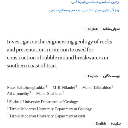
زمین شناسی مهندسی ابنیه فنی
ویژگی های زمین شناسی مهندسی مصالح طبیعی
عنوان مقاله
English
Investigation the engineering geology of rocks
and presentation a criterion to used for
construction of rubble mound breakwaters in
southern coast of Iran.
نویسندگان
English
1
2
2
Naser Hafezimoghaddas
M. R. Nikudel
Mahdi Talkhablou
2
3
Ali Uromeihy
Mahdi Shafiefar
1
Shahrod University, Department of Geology
2
Tarbiat Modarres University, Department of Geology
3
Tarbiat Modarres University, Department of civil
چکیده
English