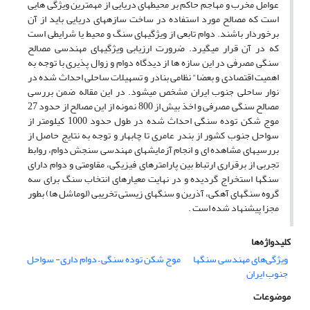
عوامل مخرب و مهاجم حاکم بر محیط­های دریایی از مهمترین ویژگی هایی
است که مصالح مورد استفاده در ساخت سازه­های دریایی باید از آن
برخوردار باشند. دوام تابعی از ویژگی­های سنگ و محیط یا شرایطی است
که در آن قرار می­گیرد. ضرورت ارزیابی ویژگی­های مهندسی مصالح
سنگی مصرفی در این سازه ها از دیدگاه دوام و زوال پذیری با توجه به
اهمیت اقتصادی و بعضا" نظامی بنادر و تسهیلات ساحلی احداث شده در
نوار ساحلی جنوب ایران مشخص می­شود. در این مقاله ضمن بررسی
مصالح سنگی مصرفی و اخذ بیش از 800 نمونه از این مصالح از حدود 27
موج شکن توده سنگی احداث شده در طول حدود 1000 کیلومتر از
سواحل جنوب کشور از بندر عامری تا چابهار و توجه به نتایج حاصل از
بررسیهای مشاهده ای و انجام آزمایش­های مهندسی سنجش دوام، روابط
تجربی از برقراری ارتباط بین پارامترهای فیزیکی، مقاومتی و دوام دارای
سنگها استخراج گردیده و در نهایت معیارهای انتخاب سنگ برای سه
گروه سنگ­های آهکی، آذرین و سنگ­های زیستی تخریبی (لوماشل ها) بطور
مجزا پیشنهاد شده است .
کلیدواژه‌ها
ویژگی‌های مهندسی سنگها
موج شکن توده سنگی – دوام داری- سواحل
جنوب ایران
موضوعات