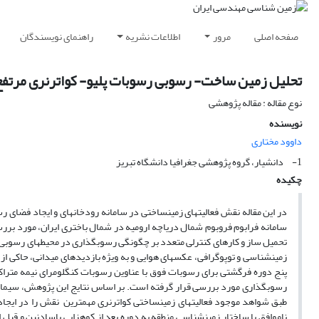
صفحه اصلی
مرور
اطلاعات نشریه
راهنمای نویسندگان
تحلیل زمین ساخت- رسوبی رسوبات پلیو- کواترنری مرتفع
نوع مقاله : مقاله پژوهشی
نویسنده
داوود مختاری
1- دانشیار، گروه پژوهشی جغرافیا دانشگاه تبریز
چکیده
در این مقاله نقش فعالیتهای زمین­ساختی در سامانه رودخانه­ای و ایجاد فضا
سامانه فرابوم فروبوم شمال دریاچه ارومیه در شمال باختری ایران، مورد بررسی
تحمیل ساز و کارهای کنترلی متعدد بر چگونگی رسوبگذاری در محیط­های رسوبی م
زمین­شناسی و توپوگرافی، عکس­های هوایی و به ویژه بازدیدهای میدانی، حاکی 
رسوبگذاری مورد بررسی قرار گرفته است. بر اساس نتایج این پژوهش، سیمای تو
طبق شواهد موجود فعالیت­های زمین­ساختی کواترنری مهمترین نقش را در ایجا