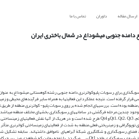
ارسال مقاله
داوران
تماس با ما
 دامنه جنوبی میشوداغ در شمال باختری ایران
ی رسوبگذاری برای رسوبات پلیوکواترنری دامنه جنوبی رشته کوهستانی میشوداغ به عنوا
 قرار گرفته است. نتیجه عملکرد این فعالیت­ها به همراه سایر فرآیندهای محیطی و زمی
نطقه بوده است. بررسی­های انجام شده بر روی رسوبات پلیو- کواترنری منطقه از طریق ت
از وجود چندین مرحله فرگشتی در سامانه­های رسوبگذاری بخش­های مختلف منطقه می­باشد.
پنج دوره فرگشتی برای رسوبات فوق با عناوین رسوبات کنگلومرای نیمه متراکم، Qt1، Qt2، Qt3و Qt4 طرح شده است و در هریک از آنها نقش فعال
پوگرافی و زمین­ریختی فعلی منطقه به شدت از فعالیت­های زمین­ساختی کواترنری متأثر
د فضای رسوبگذاری و شکل­گیری شبکة آبراهه­ای ناموافق داشته­اند. سابقه تشکیل شب
ناموافق با ساختار زمین­شناسی منطقه به دوره بعد از کوهزایی پاسادنین و قبل از شروع رسوبگذاری واحد Qt1 بر می­گردد. با توجه به این که