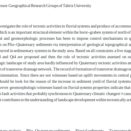
essor, Geographical Research Groups of Tabriz University,
vestigates the role of tectonic activities in fluvial systems and produce of acco
ich is an important structural element within the horst-graben system of north of 
l and geomorphologic processes has been to impose control mechanisms in qu
s on Plio-Quaternary sediments via interpretation of geological, topographical and
curred in sedimentary systems in the study area. Based on all constraints, a five s
3 and Qt4 are proposed and then, the role of tectonic activities assessed on 
ic landscape of study area hardly influenced by Quaternary tectonic activities a
 of transverse drainage network. The record of formation of transverse drainage n
dimentation. Since there are not witnesses based on uplift movements in central
 should be look for the reason of the increase in sediment yield of fluvial system
ver, geomorphologic witnesses based on fluvial systems properties, indicate that
fault activities, that probably synchronous to Quaternary climatic changes(?) cause
at contributes to the understanding of landscape development within tectonically ac
tary analysis
Plio-Quaternary sediments
Fluvial sediments
Transverse d