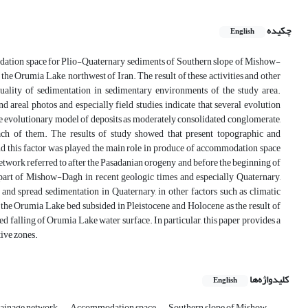
چکیده
English
mmodation space for Plio-Quaternary sediments of Southern slope of Mishow-
the Orumia Lake, northwest of Iran. The result of these activities and other
ality of sedimentation in sedimentary environments of the study area.
 areal photos and especially field studies, indicate that several evolution
tage evolutionary model of deposits as moderately consolidated conglomerate,
each of them. The results of study showed that present topographic and
nd this factor was played the main role in produce of accommodation space
etwork referred to after the Pasadanian orogeny and before the beginning of
 part of Mishow-Dagh in recent geologic times and especially Quaternary,
s and spread sedimentation in Quaternary, in other factors such as climatic
 the Orumia Lake bed subsided in Pleistocene and Holocene as the result of
d falling of Orumia Lake water surface. In particular, this paper provides a
tive zones.
کلیدواژه‌ها
English
rainage network
Accommodation space
Southern slope of Mishow-