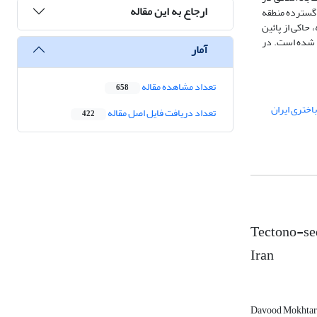
ارجاع به این مقاله
 گسترده منطقه
 حاکی از پائین
ب شده است. در
آمار
تعداد مشاهده مقاله
658
اختری ایران
تعداد دریافت فایل اصل مقاله
422
Tectono-sed
Iran
Davood Mokhtar