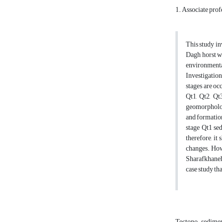
1. Associate prof
This study in
Dagh horst wh
environmenta
Investigation
stages are oc
Qt1, Qt2, Qt
geomorpholog
and formation
stage Qt1 se
therefore, it
changes. Howe
Sharafkhaneh 
case study th
Tectono-sedimen