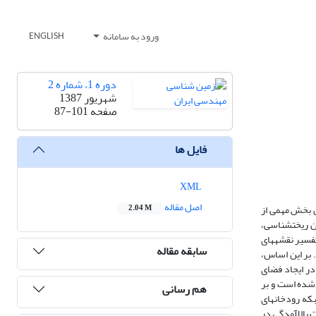
ورود به سامانه
ENGLISH
دوره 1، شماره 2
شهریور 1387
صفحه
87-101
فایل ها
XML
اصل مقاله
ن بخش مهمی از
2.04 M
ن ریخت­شناسی،
فسیر نقشه­های
سابقه مقاله
 بر این اساس،
یت­های زمین­ساختی در ایجاد فضای
 شده است و بر
هم رسانی
که رودخانه­ای
 شواهدی مبنی بر حرکات بالاآمدگی در