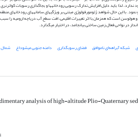
د ندارد، لذا باید دلیل افزایش تدارک رسوبی رودخانه­ها و بجاگذاری رسوبات کواترنری
مود. با این حال شواهد ژئومورفولوژی مبتنی بر ویژگی­های سامانه­های رودخانه­ای منطقه،
 و هولوسن است که همزمان با اثر تغییرات اقلیمی، افت سطح آب دریاچه ارومیه را سب
داز در نواحی فعال زمین ساختی بیانجامد، در اختیار می­گذارد.
ی
شبکه آبراهه‌ای ناموافق
فضای رسوبگذاری
دامنه جنوبی میشوداغ
شمال ب
imentary analysis of high-altitude Plio-Quaternary sed
i