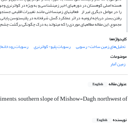
هسته اصلی کوهستان در دوره­های اخیر زمین­شناسی و به ویژه در کواترنری وجو
را در عوامل دیگری غیر از فعالیت­های زمین­ساختی مانند تغییرات اقلیمی جستجو ن
رفتن بستر دریاچه ارومیه در اثر عملکرد گسل شرفخانه در پلئیستوسن پایانی
مجموع، این مقاله مطالعه­ای موردی را که می­تواند به درک چگونگی برگشت چشم ان
کلیدواژه‌ها
تحلیل‌های زمین ساخت- رسوبی
رسوبات پلیو- کواترنری
رسوبات رودخانه‌ا
موضوعات
زمین آمار
عنوان مقاله
English
iments, southern slope of Mishow-Dagh, northwest of
نویسنده
English