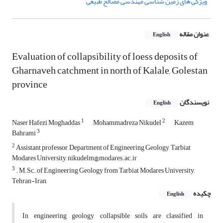
ویژگی های زمین شناسی مهندسی مصالح طبیعی
عنوان مقاله
English
Evaluation of collapsibility of loess deposits of
Gharnaveh catchment in north of Kalale, Golestan
province
نویسندگان
English
1
2
Naser Hafezi Moghaddas
Mohammadreza Nikudel
Kazem
3
Bahrami
2
Assistant professor, Department of Engineering Geology, Tarbiat
Modares University, nikudelm@modares.ac.ir
3
. M.Sc. of Engineering Geology from Tarbiat Modares University,
Tehran-Iran,
چکیده
English
In engineering geology, collapsible soils are classified in