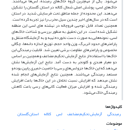
می‌شود. یکی از مهم‌ترین گروه خاک‌های رمبنده، لس‌ها می‌باشند.
خاک‌های لسی، پوشش اصلی شمال کلاله در استان گلستان را تشکیل
می‌دهند. این محدوده از جمله مناطق تحت فرسایش شدید در استان
است که در سال‌های اخیر چندین سیل مخرب را نیز تجربه کرده است.
همچنین تعداد قابل توجهی فروچاله در نهشته های لسی این منطقه
تشکیل شده است. در این تحقیق به منظور بررسی و شناخت خاک‌های
لسی، نمونه‌هایی به صورت دست نخورده تهیه و به آزمایشگاه منتقل و
پارامترهای حدود اتربرگ، وزن واحد حجم، توزیع اندازه دانه‌ها، چگالی
مخصوص و پارامترهای مقاومت برشی تعیین شد. قابلیت رمبندگی این
خاک‌ها با استفاده از نتایج آزمایش تحکیم مضاعف و همچنین بر اساس
دو معیار هندی و کلونجر به دست آمد. نتایج این آزمایش‌ها نشان
می‌دهد که این خاک‌ها جزو لس‌های رسی با خاصیت خمیری پایین بوده و
مستعد رمبندگی می‌باشند. همچنین نتایج آزمایش‌های انجام شده
نشان میدهد که افزایش نسبت تخلخل در این خاک‌ها باعث افزایش
رمبندگی شده و افزایش میزان فعالیت کانی‌های رسی باعث کاهش
رمبندگی خاک می‌شود.
کلیدواژه‌ها
رمبندگی
آزمایش تحکیم مضاعف
لس
کلاله
استان گلستان
موضوعات