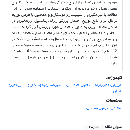
موجود در تعیین تعداد زلزله­های با بزرگی مشخص ایجاب می­کند تا برای
تعیین تعداد رخداد زلزله از رویکرد احتمالاتی استفاده شود. در این
مطالعه با بهره­گیری از شبیه­سازی مونت­کارلو و همچنین با فرض توزیع
نرمال برای تابع توزیع احتمال بزرگی زلزله، پتانسیل لرزه­خیزی در
مناطق مختلف ایران به صورت احتمالی مورد بررسی قرار گرفته است.
تحلیل­های احتمالاتی انجام شده برای مناطق مختلف ایران، تعداد رخداد
زلزله با توزیع بزرگی نرمال و درصد احتمال مختلف را مشخص می­کند. بر
این اساس چنانچه ایران به بیست منطقه­ی ­لرزه­خیز تقسیم شود منطقه­ی
12 (واقع در جنوب‌غربی ایران) لرزه­خیزترین منطقه و منطقة 16 (واقع در
شمال غربی ایران) کمترین تعداد رخداد زلزله را در بازة زمانی معین
دارد.
کلیدواژه‌ها
ارزیابی خطر زلزله
تحلیل احتمالاتی
شبیه‌سازی مونت‌کارلو
لرزه‌خیزی
ایران
موضوعات
مخاطرات زمین شناسی
عنوان مقاله
English