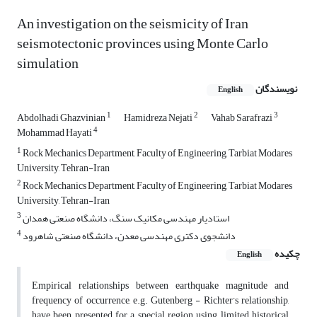
An investigation on the seismicity of Iran
seismotectonic provinces using Monte Carlo
simulation
نویسندگان
English
1
2
3
Abdolhadi Ghazvinian
Hamidreza Nejati
Vahab Sarafrazi
4
Mohammad Hayati
1
Rock Mechanics Department, Faculty of Engineering, Tarbiat Modares
University, Tehran-Iran
2
Rock Mechanics Department, Faculty of Engineering, Tarbiat Modares
University, Tehran-Iran
3
استادیار مهندسی مکانیک سنگ، دانشگاه صنعتی همدان
4
دانشجوی دکتری مهندسی معدن، دانشگاه صنعتی شاهرود
چکیده
English
Empirical relationships between earthquake magnitude and
frequency of occurrence, e.g. Gutenberg - Richter’s relationship,
have been presented for a special region using limited historical