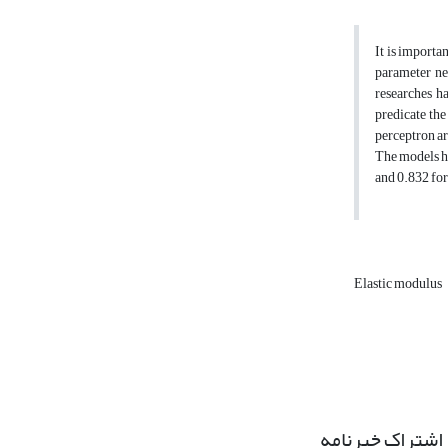
It is importa
parameter nee
researches ha
predicate th
perceptron ar
The models h
and 0.832 for
Elastic modulus
اشتراک خبرنامه