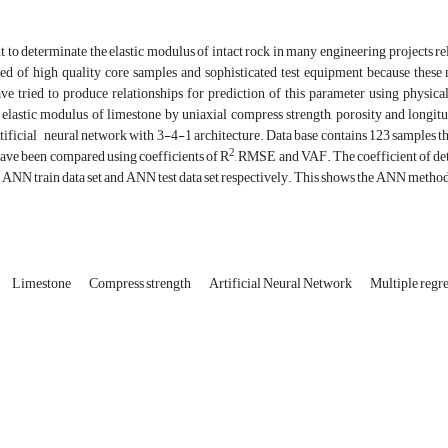
nt to determinate the elastic modulus of intact rock in many engineering projects re
d of high quality core samples and sophisticated test equipment because these ma
ve tried to produce relationships for prediction of this parameter using physica
e elastic modulus of limestone by uniaxial compress strength, porosity and longi
tificial neural network with 3-4-1 architecture. Data base contains 123 samples th
2
ave been compared using coefficients of R
, RMSE and VAF. The coefficient of de
 ANN train data set and ANN test data set respectively. This shows the ANN metho
Limestone
Compress strength
Artificial Neural Network
Multiple regr