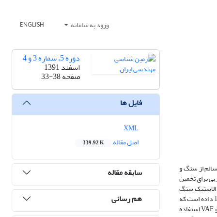
ورود به سامانه
ENGLISH
دوره 5، شماره 3 و 4
اسفند 1391
صفحه
33-38
فایل ها
XML
اصل مقاله
339.92 K
سالم از سنگ و
سابقه مقاله
بی برای تخمین
ل الاستیک سنگ
هم رسانی
آهک را پیش‌بینی نمود. بدین منظور از روش رگرسیون چندمتغیره و شبکه عصبی پرسپترون با ساختار 1-4-3 استفاده شده است. پایگاه داده استفاده شده شامل 123 داده است که
R، RMSE و VAF استفاده