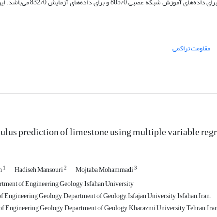
R) با استفاده از رگرسیون چندمتغیره 738/0 و مقدار آن برای داده‌ها
مقاومت تراکمی
ulus prediction of limestone using multiple variable regr
1
2
3
an
Hadiseh Mansouri
Mojtaba Mohammadi
rtment of Engineering Geology, Isfahan University
f Engineering Geology, Department of Geology, Isfajan University, Isfahan, Iran.
 of Engineering Geology, Department of Geology, Kharazmi University, Tehran, Ira