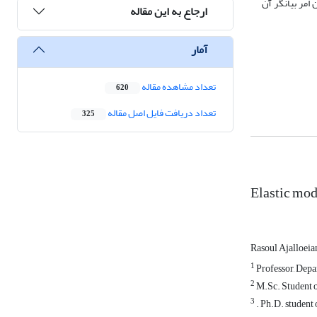
ی آموزش شبکه عصبی 805/0 و برای داده‌های آزمایش 832/0 می‌باشد. این امر بیانگر آن
ارجاع به این مقاله
آمار
تعداد مشاهده مقاله
620
تعداد دریافت فایل اصل مقاله
325
Elastic mod
Rasoul Ajalloei
1
Professor, Depa
2
M.Sc. Student o
3
. Ph.D. student