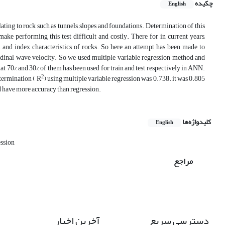
چکیده
English
lating to rock such as tunnels, slopes and foundations. Determination of this
ke performing this test difficult and costly. There for in current years,
l and index characteristics of rocks. So here an attempt has been made to
tudinal wave velocity. So we used multiple variable regression method and
at 70% and 30% of them has been used for train and test respectively in ANN.
2
termination ( R
) using multiple variable regression was 0.738. it was 0.805
d have more accuracy than regression.
کلیدواژه‌ها
English
ession
مراجع
دسترسی سریع
آخرین اخبار