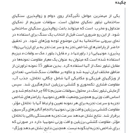
چکیده
یکی از مهمترین عوامل تأثیرگذار روی دوام و زوال­پذیری سنگ­های
ساختمانی تبلور نمک­های محلول است. سولفات منیزیم از نمک­های
متداول و مخرب است که می­تواند باعث زوال­پذیری سنگ­های ساختمانی
شود. از این رو ضروری است قبل از انتخاب یک سنگ برای استفاده در
نمای بیرونی ساختمان­ها به این موضوع توجه ویژه­ای شود. در تحقیق
حاضر از پارامترهای شاخص تجزیه و سرعت تجزیه برای ارزیابی زوال­
پذیری نمونه­هایی از تراورتن­ها در مقابل تبلور نمک سولفات منیزیم
استفاده شده است که می­توان به عنوان یک معیار مقاومت نمونه‌ها در
مقابل تبلور نمک از آن­ها استفاده کرد. بدین منظور 15 نمونه تراورتن از
مناطق مختلف ایران تهیه شد و علاوه بر مطالعات سنگ‌شناسی، تعدادی
از ویژگی­های فیزیکی و مکانیکی آن­ها شامل چگالی، تخلخل، جذب آب،
مقاومت فشاری تک­محوری و کششی برزیلین اندازه­گیری شد. سپس
آزمایش تبلور نمک در محلول سولفات منیزیم تا 60 چرخه انجام شد و بر
اساس افت وزنی و همچنین وضعیت ظاهری نمونه­ها، پارامترهای شاخص
تجزیه و سرعت تجزیه برای هر نمونه تعیین و ارتباط آن­ها با تخلخل مؤثر،
مقاومت کششی برزیلین و افت وزنی نمونه­ها با انجام آنالیزهای رگرسیون
برقرار شد. نتایج نشان می­دهد سرعت تجزیه همبستگی بالایی با تخلخل
مؤثر، مقاومت کششی برزیلین و افت وزنی نمونه­ها دارد در صورتی که
برای شاخص تجزیه اینگونه نیست. همچنین نتایج نشان می­دهد ویژگی­