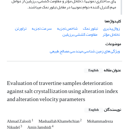
های ساختاری نمونه­ها، تخلخل مؤثر و مقاومت کششی برزیلین از عوامل
مهم کنترل کننده دوام نمونه­ها در مقابل تبلور نمک می­باشند.
کلیدواژه‌ها
زوال‌پذیری
تبلور نمک
شاخص تجزیه
سرعت تجزیه
تراورتن
تخلخل مؤثر
مقاومت کششی برزیلین
موضوعات
ویژگی های زمین شناسی مهندسی مصالح طبیعی
عنوان مقاله
English
Evaluation of travertine samples deterioration
against salt crystallization using alteration index
and alteration velocity parameters
نویسندگان
English
1
2
Ahmad Zalooli
Mashaallah Khamehchian
Mohammadreza
3
4
Nikudel
Amin Jamshidi