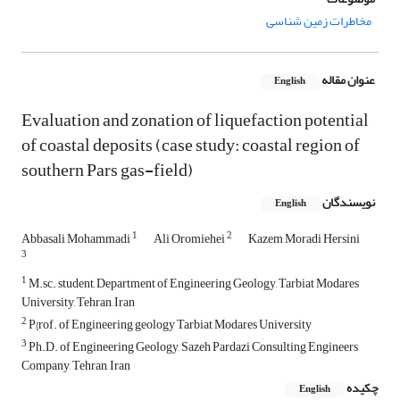
مخاطرات زمین شناسی
عنوان مقاله
English
Evaluation and zonation of liquefaction potential
of coastal deposits (case study: coastal region of
southern Pars gas-field)
نویسندگان
English
1
2
Abbasali Mohammadi
Ali Oromiehei
Kazem Moradi Hersini
3
1
M.sc. student, Department of Engineering Geology, Tarbiat Modares
University, Tehran, Iran
2
P{rof. of Engineering geology Tarbiat Modares University
3
Ph.D. of Engineering Geology, Sazeh Pardazi Consulting Engineers
Company, Tehran, Iran
چکیده
English