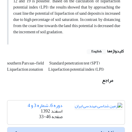
12 and 19 is possible. Based on the calculation of liquefaction
potential index (LPI), the results showed that by approaching the
coast line the potential of liquefaction of sand deposits is increased
due to high percentage of soil saturation. In contrast, by distancing
from the coast line towards the land this potential is decreased due
the increment of soil gradation.
کلیدواژه‌ها
English
southern Pars sas-field
Standard penetration test (SPT)
Liquefaction zonation
Liquefaction potential index (LPI)
مراجع
دوره 6، شماره 3 و 4
اسفند 1392
صفحه
33-46