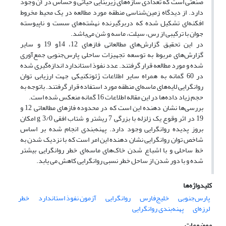
صنعتی است که تعدادی سازه‌های زیربنایی حیاتی و حساس در آن وجود
دارد. از دیدگاه زمین‌شناسی منطقه مورد مطالعه در یک محیط مخروط
افکنه‌ای تشکیل شده که دربرگیرنده نهشته‌های سست و ناپیوسته
جوان با ترکیبی از رس، سیلت، ماسه و شن می‌باشد.
در این تحقیق گزارش‌های مطالعاتی فازهای 12، 14و 19 و سایر
گزارش‌های مربوط به توسعه تجهیزات ساحلی پارس‌جنوبی جمع‌آوری
شده و مورد مطالعه قرار گرفتند. عدد نفوذ استاندارد اندازه‌گیری شده
در 60 گمانه به همراه سایر اطلاعات ژئوتکنیکی جهت ارزیابی توان
روانگرایی لایه‌های ماسه‌ای منطقه مورد استفاده قرار گرفتند. باتوجه به
حجم زیاد داده‌ها در این مقاله اطلاعات 16 گمانه منعکس شده است.
بررسی‌ها نشان دهنده این است که در محدوده فازهای مطالعاتی 12 و
19 در اثر وقوع یک زلزله با بزرگی 7 ریشتر و شتاب افقی g 3/0 امکان
بروز پدیده روانگرایی وجود دارد. پهنه‌بندی انجام شده بر اساس
شاخص توان روانگرایی نشان دهنده این امر است که با نزدیک شدن به
خط ساحلی و با اشباع شدن خاک‌های ماسه‌ای خطر روانگرایی بیشتر
شده و با دور شدن از ساحل خطر نسبی روانگرایی کاهش می یابد.
کلیدواژه‌ها
پارس‌جنوبی
خلیج‌فارس
روانگرایی
آزمون نفوذ استاندارد
خطر
لرزه‌ای
پهنه‌بندی روانگرایی
موضوعات