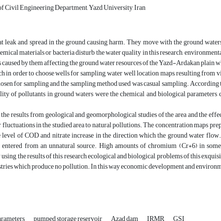
of Civil Engineering Department, Yazd University, Iran
at leak and spread in the ground causing harm. They move with the ground waters a
emical materials or bacteria disturb the water quality in this research, environmenta
s caused by them affecting the ground water resources of the Yazd-Ardakan plain
rch in order to choose wells for sampling, water well location maps, resulting from v
osen for sampling and the sampling method used was casual sampling. According to 
lity of pollutants in ground waters were the chemical and biological parameters
the results from geological and geomorphological studies of the area and the effec
 fluctuations in the studied area to natural pollutions. The concentration maps prep
e level of COD and nitrate increase in the direction which the ground water flo
s entered from an unnatural source. High amounts of chromium (Cr+6) in some sa
 using the results of this research ecological and biological problems of this exqui
stries which produce no pollution. In this way economic development and environm
arameters
pumped storage reservoir
Azad dam
IRMR
GSI