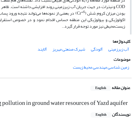
در منطقه مورد مطالعه را به آلودگی‌های طبیعی نسبت داد. نقشه‌های هم غلظت 
COD و نیترات در جهت جریان آب زیرزمینی روند افزایشی داشته است. ظاهر
6+
بودن میزان کروم شش (
Cr) در بعضی از نمونه‌ها می‌تواند نتیجه ورود پ
اکولوژیکی و بیولوژیکی این منطقه حساس اقدام نمود و در خصوص استقرار 
زیست‌محیطی نیز مورد توجه قرار گیرد..
کلیدواژه‌ها
آب زیرزمینی
آلودگی
شهرک صنعتی مهریز
آلایند
موضوعات
زمین شناسی مهندسی محیط زیست
عنوان مقاله
English
 pollution in ground water resources of Yazd aquifer
نویسندگان
English