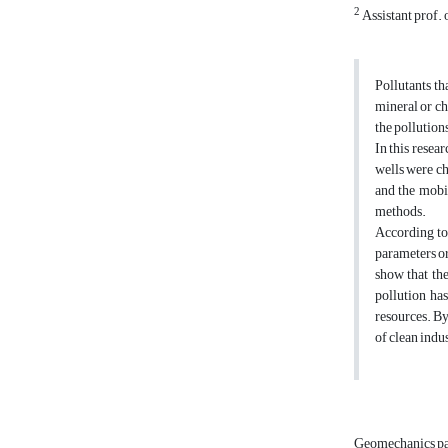
2
Assistant prof. 
Pollutants th
mineral or ch
the pollution
In this resea
wells were ch
and the mobi
methods.
According to 
parameters or
show that th
pollution ha
resources. By
of clean indu
Geomechanics p