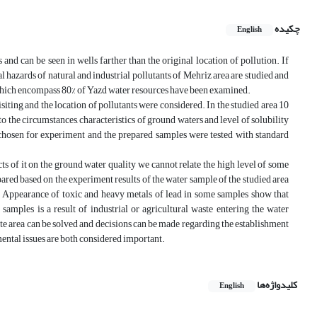
چکیده
English
nd can be seen in wells farther than the original location of pollution. If
l hazards of natural and industrial pollutants of Mehriz area are studied and
 which encompass 80% of Yazd water resources have been examined.
isiting and the location of pollutants were considered. In the studied area 10
the circumstances, characteristics of ground waters and level of solubility
 chosen for experiment and the prepared samples were tested with standard
ts of it on the ground water quality we cannot relate the high level of some
ared based on the experiment results of the water sample of the studied area
w. Appearance of toxic and heavy metals of lead in some samples show that
mples is a result of industrial or agricultural waste entering the water
site area can be solved and decisions can be made regarding the establishment
ental issues are both considered important.
کلیدواژه‌ها
English