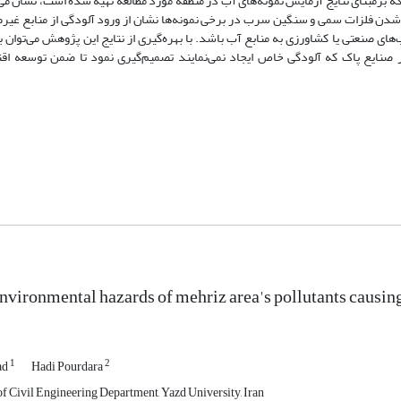
که برمبنای نتایج آزمایش نمونه‌های آب در منطقه مورد مطالعه تهیه شده است، نشان می
 شدن فلزات سمی و سنگین سرب در برخی نمونه‌ها نشان از ورود آلودگی از منابع غیرطبی
ساب‌های صنعتی یا کشاورزی به منابع آب باشد. با بهره‌گیری از نتایج این پژوهش می‌توا
صنایع پاک که آلودگی خاص ایجاد نمی‌نمایند تصمیم‌گیری نمود تا ضمن توسعه اق
environmental hazards of mehriz area's pollutants causing
1
2
ad
Hadi Pourdara
of Civil Engineering Department, Yazd University, Iran