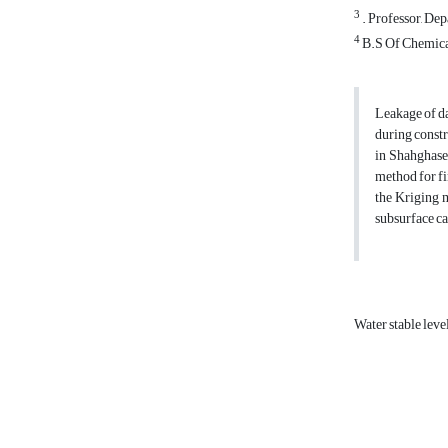
3
. Professor, De
4
B.S Of Chemica
Leakage of da
during constr
in Shahghase
method for fi
the Kriging 
subsurface ca
Water stable leve