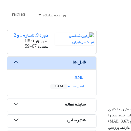
ورود به سامانه
ENGLISH
دوره 9، شماره 1 و 2
شهریور 1395
صفحه
59-67
فایل ها
XML
اصل مقاله
1.4 M
سابقه مقاله
یمنی و پایداری
می نقاط سد را
هم رسانی
بدست آورد. پس از میان‌یابی داده‌های پیزومتری سد­ شاه‌قاسم و استفاده از فن اعتبارسنجی به وسیله نرم‌افزار surfer 9، روش انحنای کمینه با داشتن (RMSE=5.26) و (MAE=3.67)
 دارند. بررسی