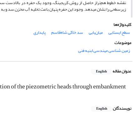
نقشه­ خطوط هم‌تراز حاصل از روش کریجینگ، وجود یک حفره در بالادست سد را
زیرسطحی را نشان می
دهد. وجود این حفره پنهان باعث تخلیه آب مخزن سد و به 
کلیدواژه‌ها
سطح ایستابی
میان‌یابی
سد خاکی شاه‌قاسم
پایداری
موضوعات
زمین شناسی مهندسی ابنیه فنی
عنوان مقاله
English
retion of the piezometric heads through embankment
نویسندگان
English