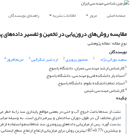
صفحه اصلی
مرور
اطلاعات نشریه
راهنمای نویسندگان
مقایسه روش‌های درون‌یابی در تخمین و تفسیر داده‌های پ
نوع مقاله : مقاله پژوهشی
نویسندگان
4
3
2
1
سعید نورائی نژاد
منصور پرویزی
اردشیر شکرالهی
مریم افروز
1
کارشناس ارشد مهندسی عمران، دانشگاه یاسوج
2
استادیار دانشکده فنی و مهندسی، دانشگاه یاسوج
3
استاد تمام دانشکده علوم، دانشگاه یاسوج
4
کارشناس مهندسی شیمی
چکیده
نشت از سدها باعث خروج آب و حتی در بعضی مواقع پایداری سد را به خطر می‌اندا
اجزای مختلف آن در طول دوران ساختمان و بهره‌برداری است. به وسیله میانیا
2
و بیشترین (R
=0.77) بهترین روش برای میان‌یابی ارتفاع ارتفاع سطح ای