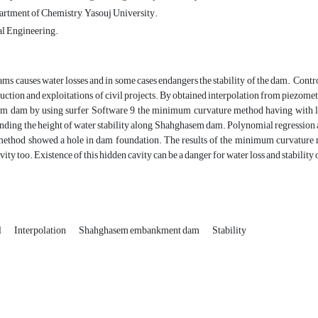
partment of Chemistry, Yasouj University.
l Engineering.
ms causes water losses and in some cases endangers the stability of the dam. Control
uction and exploitations of civil projects. By obtained interpolation from piezometer
m dam by using surfer Software 9, the minimum curvature method having with l
nding the height of water stability along Shahghasem dam. Polynomial regression a
method showed a hole in dam foundation. The results of the minimum curvature m
vity too. Existence of this hidden cavity can be a danger for water loss and stability
l
Interpolation
Shahghasem embankment dam
Stability