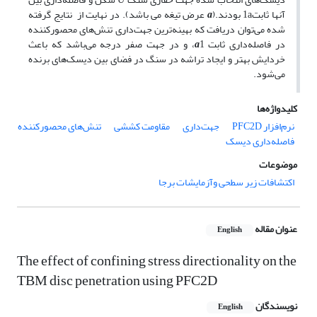
آنها ثابت1a بودند.(
a
عرض تیغه می باشد). در نهایت از نتایج گرفته
شده می‌توان دریافت که بهینه‌ترین جهت‌داری تنش‌های محصورکننده
در فاصله‌داری ثابت
a
1، و در جهت صفر درجه می‌باشد که باعث
خردایش بهتر و ایجاد تراشه در سنگ در فضای بین دیسک‌های برنده
می‌شود.
کلیدواژه‌ها
نرم‌افزار PFC2D
جهت‌داری
مقاومت کششی
تنش‌های محصورکننده
فاصله‌داری دیسک
موضوعات
اکتشافات زیر سطحی وآزمایشات برجا
عنوان مقاله
English
The effect of confining stress directionality on the
TBM disc penetration using PFC2D
نویسندگان
English