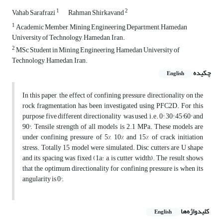
1
2
Vahab Sarafrazi
Rahman Shirkavand
1
Academic Member, Mining Engineering Department, Hamedan
University of Technology, Hamedan, Iran.
2
MSc Student in Mining Engineering, Hamedan University of
Technology, Hamedan, Iran.
چکیده
English
In this paper, the effect of confining pressure directionality on the
rock fragmentation has been investigated using PFC2D. For this
purpose five different directionality was used, i.e. 0°, 30°, 45°,60° and
90°. Tensile strength of all models is 2.1 MPa. These models are
under confining pressure of 5%, 10% and 15% of crack initiation
stress. Totally 15 model were simulated. Disc cutters are U shape
and its spacing was fixed (1a: a, is cutter width). The result shows
that the optimum directionality for confining pressure is when its
angularity is 0°.
کلیدواژه‌ها
English