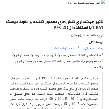
تاثیر جهت‌داری تنش‌های محصورکننده بر نفوذ دیسک
TBM با استفاده از PFC2D
نوع مقاله : مقاله پژوهشی
نویسندگان
2
1
وهاب ‌سرفرازی
رحمان شیرکوند
1
هیات علمی دانشگاه صنعتی همدان، گروه مهندسی معدن، همدان، ایران
2
دانشجوی فوق لیسانس معدن، دانشگاه صنعتی همدان، همدان، ایران
چکیده
در این تحقیق با استفاده از نرم‌افزار PFC2D تاثیر جهت‌داری تنش‌های
محصورکننده بر مکانیزم خردشدگی سنگ بررسی شده است. به این
منظور 5 زاویه‌داری برای تنش‌های محصورکننده وارد بر سنگ با مقاومت
کششی 1/2 مگاپاسکال انتخاب شده است. مدل‌های عددی با
جهت‌داری‌های 0، 30، 45، 60 و 90 درجه به ترتیب تحت تنش
محصورکننده 5، 10 و 15 درصد تنش شروع ترک قرار گرفتند.
دیسک‌های انتخاب شده جهت حفاری سنگ U شکل و فاصله‌داری بین