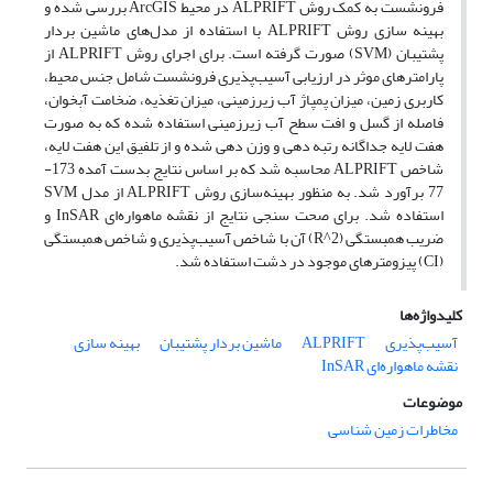
فرونشست به کمک روش ALPRIFT در محیط ArcGIS بررسی شده و
بهینه سازی روش ALPRIFT با استفاده از مدل‌های ماشین بردار
پشتیبان (SVM) صورت گرفته است. برای اجرای روش ALPRIFT از
پارامترهای موثر در ارزیابی آسیب‌پذیری فرونشست شامل جنس محیط،
کاربری زمین، میزان پمپاژ آب زیرزمینی، میزان تغذیه، ضخامت آبخوان،
فاصله از گسل و افت سطح آب زیرزمینی استفاده شده که به صورت
هفت لایه جداگانه رتبه دهی و وزن دهی شده و از تلفیق این هفت لایه،
شاخص ALPRIFT محاسبه شد که بر اساس نتایج بدست آمده 173-
77 برآورد شد. به منظور بهینه‌سازی روش ALPRIFT از مدل SVM
استفاده شد. برای صحت سنجی نتایج از نقشه ماهواره‌ای InSAR و
ضریب همبستگی (R^2) آن با شاخص آسیب‌پذیری و شاخص همبستگی
(CI) پیزومترهای موجود در دشت استفاده شد.
کلیدواژه‌ها
آسیب‌پذیری
ALPRIFT
ماشین بردار پشتیبان
بهینه سازی
نقشه ماهواره‌ای InSAR
موضوعات
مخاطرات زمین شناسی