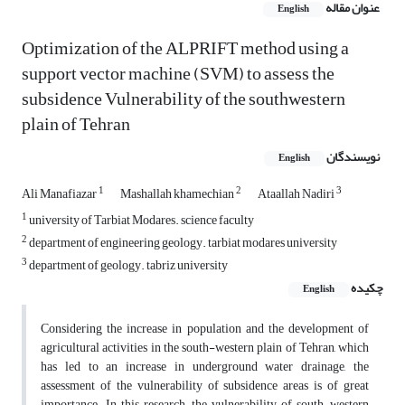
عنوان مقاله
English
Optimization of the ALPRIFT method using a
support vector machine (SVM) to assess the
subsidence Vulnerability of the southwestern
plain of Tehran
نویسندگان
English
1
2
3
Ali Manafiazar
Mashallah khamechian
Ataallah Nadiri
1
university of Tarbiat Modares. science faculty
2
department of engineering geology. tarbiat modares university
3
department of geology. tabriz university
چکیده
English
Considering the increase in population and the development of
agricultural activities in the south-western plain of Tehran, which
has led to an increase in underground water drainage, the
assessment of the vulnerability of subsidence areas is of great
importance. In this research, the vulnerability of south-western