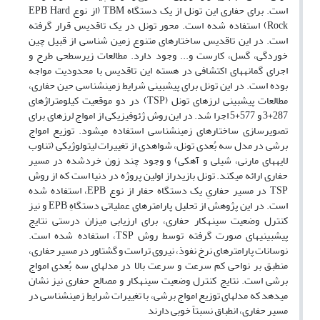
است. برای حفاری این تونل از یک دستگاه TBM (از نوع EPB Hard
Rock) استفاده شده است. محور تونل در یک تاقدیس قرار گرفته
است. در این تاقدیس ساختارهای متنوع زمین شناسی از قبیل چین
خوردگی، گسل، کارست و... وجود دارد. مطالعات زیرسطحی طرح و
اجرای گمانه‎های اکتشافی در هسته این تاقدیس با محدودیت مواجه
بوده است. در این تونل برای پیش‎بینی شرایط زمین‎شناسی حین حفاری،
مطالعات‎ پیش‎بینی‎ لرزه‎ای تونل (TSP) در دو موقعیت کیلومتراژهای
287+3 و 577+5 اجرا شد. در این روش ژئوفیزیکی از امواج لرزه‎ای برای
تصویرسازی ساختارهای زمین‎شناسی استفاده می‎شود. توزیع امواج
برشی در مدل سه بُعدی تونل، شواهدی از تغییرات لیتولوژیکی (تناوب
لایه‎های مارنی، شیلی و آهکی) و وجود چند زون خردشده در مسیر
حفاری ارائه می‎کند. تونل بازی‎دراز اولین پروژه در دنیا است که از روش
TSP در مسیر حفاریِ یک دستگاه حفار از نوع EPB، استفاده شده
است. در این پژوهش از تحلیل پارامترهای عملیاتی دستگاهِ EPB و نیز
کنترل وضعیت سینه‎کار حفاری، برای ارزیابی میزان درستی نتایج
پیش‎بینی‎های صورت گرفته توسط روش TSP، استفاده شده است.
نوسانات پارامترهای نرخ نفوذ، نیروی تراست و گشتاور در مسیر حفاری،
منطبق بر نواحی کم سرعت و سرعت بالا در مدلهای سه بُعدی امواج
برشی است. نتایج کنترل وضعیت سینه‏کار و مصالح حفاری نیز نشان
می‎دهد که مدلهای توزیع امواج برشی، با تغییرات شرایط زمین‎شناسی در
مسیر حفاری، انطباق نسبتاً خوبی دارند