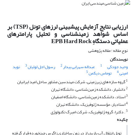
ارزیابی نتایج آزمایش پیش‎بینی‎ لرزه‎ای تونل (TSP) بر
اساس شواهد زمین‎شناسی و تحلیل پارامترهای
عملیاتی دستگاهِ EPB Hard Rock
نوع مقاله : مقاله پژوهشی
نویسندگان
3
2
1
وحید جودکی
عبداله سهرابی بیدار
رسول اجل لوئیان
نوید
5
4
امینی
توماس دیکمن
1
گروه سازه های زیرزمینی، شرکت مهندسین مشاور ساحل امید ایرانیان
2
دانشیار، دانشکده زمین‌شناسی، دانشگاه تهران
3
استاد، دانشکده زمین‌شناسی، دانشگاه اصفهان
4
استادیار، مؤسسه ژئوفیزیک، دانشگاه تهران
5
. دکترا، گروه ژئوفیزیک، شرکت امبرگ تکنولوژی
چکیده
تونل انتقال آب بازی‎دراز در زون ساختاری زاگرس چین‎خورده قرار گرفته