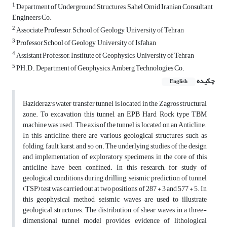
1
Department of Underground Structures, Sahel Omid Iranian Consultant
Engineers Co.,
2
Associate Professor, School of Geology, University of Tehran
3
Professor,School of Geology, University of Isfahan
4
Assistant Professor, Institute of Geophysics, University of Tehran
5
PH.D., Department of Geophysics, Amberg Technologies Co.
چکیده
English
Bazideraz's water transfer tunnel is located in the Zagros structural
zone. To excavation this tunnel, an EPB Hard Rock type TBM
machine was used. The axis of the tunnel is located on an Anticline.
In this anticline, there are various geological structures such as
folding, fault, karst, and so on. The underlying studies of the design
and implementation of exploratory specimens in the core of this
anticline have been confined. In this research, for study of
geological conditions during drilling, seismic prediction of tunnel
(TSP) test was carried out at two positions of 287 + 3 and 577 + 5. In
this geophysical method, seismic waves are used to illustrate
geological structures. The distribution of shear waves in a three-
dimensional tunnel model provides evidence of lithological