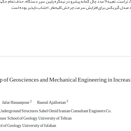
زمین‎شناسی مسیر،
p of Geosciences and Mechanical Engineering in Increas
2
3
Jafar Hassanpour
Rasoul Ajalloeian
nderground Structures, Sahel Omid Iranian Consultant Engineers Co.,
ssor, School of Geology, University of Tehran
l of Geology, University of Isfahan