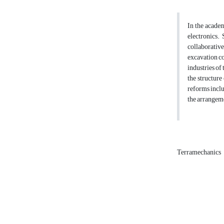
In the academ
electronics.
collaborative
excavation co
industries of
the structure
reforms includ
the arrangemen
Terramechanics