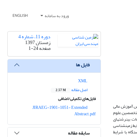
ورود به سامانه
ENGLISH
دوره 11، شماره 4
زمستان 1397
صفحه
1-24
فایل ها
XML
اصل مقاله
2.57 M
فایل‌های تکمیلی/اضافی
 زمین‎شناسی با شاخه‎های فنی مکانیک و الکترونیک وجود ندارد. چنین مفاهیمی، در سرفصل‎های دروس آموزش عالی
JIRAEG-1901-1051- Extended
 مابین مهندسین مکانیک با متخصصین علوم
Abstract.pdf
زمین را می‎توان در شروع مباحث ترامکانیک (Terramechanics) دانست. در این پژوهش با تشریح تجربیات حفاری مکانیزه در تونل بازی‎دراز، به ضرورت آغاز مطالعات بین‎رشته‎ای
دانش‎آموختگان زمین‎شناسی با مهندسین مکانیک در آموزش عالی و صنایع کشور پرداخته می‎شود. در مقاله حاضر با تحلیل پارامترهای عملیاتی دستگاه حفار و بررسی شرایط زمین‎شناسی
اختار دستگاه تی‎بی‎ام پرداخته می‎شود. نتایج نشان می‎دهد در این پروژه جهت سازگار نمودن ویژگی‎های دستگاه با شرایط
سابقه مقاله