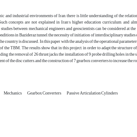
ic and industrial environments of Iran, there is little understanding of the rela
 Such concepts are not explained in Iran's higher education curriculum, and al
 studies between mechanical engineers and geoscientists can be considered at the o
nditions in Bazideraz tunnel, the necessity of initiation of interdisciplinary studi
 the country is discussed. In this paper, with the analysis of the operational paramet
 of the TBM. The results show that in this project, in order to adapt the structure of
ing the removal of 26 thrust jacks, the installation of 9 probe drilling holes in the s
t of the disc cutters, and the construction of 7 gearbox converters to increase the ro
Mechanics
Gearbox Converters
Passive Articulation Cylinders