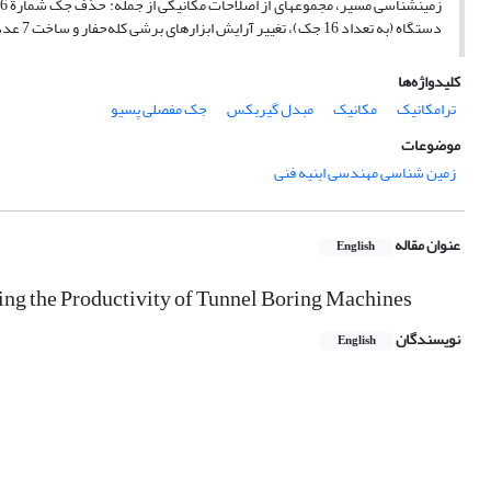
دستگاه (به تعداد 16 جک)، تغییر آرایش ابزارهای برشی کله‌حفار و ساخت 7 عدد مبدل گیربکس برای افزایش سرعت چرخش کله‎حفار، اجتناب ناپذیر بوده است
کلیدواژه‌ها
ترامکانیک
مکانیک
مبدل گیربکس
جک مفصلی پسیو
موضوعات
زمین شناسی مهندسی ابنیه فنی
عنوان مقاله
English
ing the Productivity of Tunnel Boring Machines
نویسندگان
English