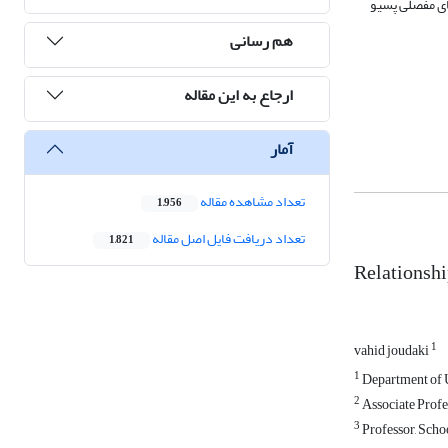
 مجموعه‏ای از اصلاحات مکانیکی از جمله: حذف جک شمارة 26 تراست، تعبیه 9 عدد چال گمانه پیشرو در نیمکره پایین سپر دستگاه، حذف تمام جک‎های مفصلی پسیو
هم رسانی
ارجاع به این مقاله
آمار
تعداد مشاهده مقاله
1,956
تعداد دریافت فایل اصل مقاله
1,821
Relationshi
1
vahid joudaki
1
Department of U
2
Associate Profe
3
Professor, Schoo