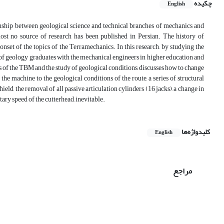
چکیده
English
tionship between geological science and technical branches of mechanics and
most no source of research has been published in Persian. The history of
nset of the topics of the Terramechanics. In this research, by studying the
es of geology graduates with the mechanical engineers in higher education and
ers of the TBM and the study of geological conditions, discusses how to change
 the machine to the geological conditions of the route, a series of structural
hield, the removal of all passive articulation cylinders (16 jacks), a change in
tary speed of the cutterhead, inevitable.
کلیدواژه‌ها
English
مراجع