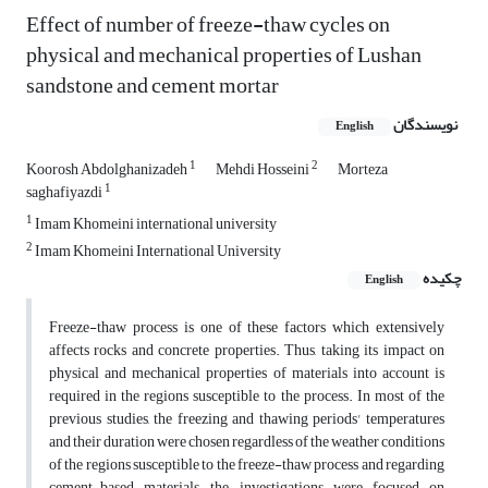
Effect of number of freeze-thaw cycles on
physical and mechanical properties of Lushan
sandstone and cement mortar
نویسندگان
English
1
2
Koorosh Abdolghanizadeh
Mehdi Hosseini
Morteza
1
saghafiyazdi
1
Imam Khomeini international university
2
Imam Khomeini International University
چکیده
English
Freeze-thaw process is one of these factors which extensively
affects rocks and concrete properties. Thus, taking its impact on
physical and mechanical properties of materials into account is
required in the regions susceptible to the process. In most of the
previous studies, the freezing and thawing periods' temperatures
and their duration were chosen regardless of the weather conditions
of the regions susceptible to the freeze-thaw process and regarding
cement-based materials, the investigations were focused on