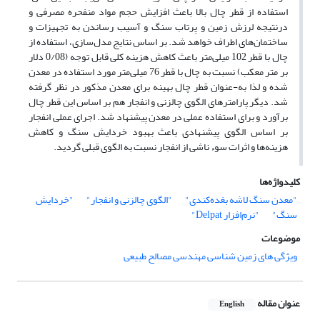
استفاده از قطر چال بالا باعث افزایش حجم مواد منفحره مصرفی و
درنتیجه لرزش زمین و پرتاب سنگ و آسیب رساندن به تجهیزات و
ساختمان‌های اطراف خواهد شد. بر اساس نتایج مدل‌سازی، استفاده از
چال با قطر 102 میلی‌متر باعث کاهش هزینه کلی قابل توجه (0/08 دلار
بر متر معکب) نسبت به چال با قطر 76 میلی‌متر مورد استفاده در معدن
شده و لذا به-عنوان قطر چال بهینه برای معدن مذکور در نظر گرفته
شد. دیگر پارامترهای الگوی چالزنی و انفجار هم بر اساس این قطر چال
برآورد و برای استفاده عملی در معدن پیشنهاد شد. اجرای عملی انفجار
بر اساس الگوی پیشنهادی باعث بهبود خردایش سنگ و کاهش
هزینه‌ها و اثرات سوء ناشی از انفجار نسبت به الگوی قبلی گردید.
کلیدواژه‌ها
"معدن سنگ لاشه بغده‌کندی"
"الگوی چالزنی و انفجار"
"خردایش
سنگ"
"نرم‌افزار Delpat"
موضوعات
ویژگی های زمین شناسی مهندسی مصالح طبیعی
عنوان مقاله
English