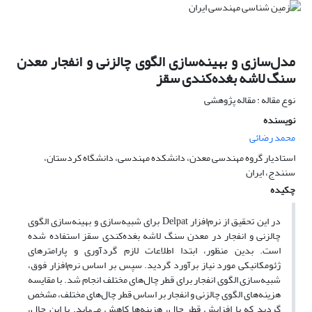
مدل‌سازی و بهینه‌سازی الگوی چالزنی و انفجار معدن
سنگ لاشه بغده‌کندی سقز
نوع مقاله : مقاله پژوهشی
نویسنده
محمد رضائی
استادیار گروه مهندسی معدن، دانشکده مهندسی، دانشگاه کردستان،
سنندج، ایران
چکیده
در این تحقیق از نرم‌افزار Delpat برای شبیه‌سازی و بهینه‌سازی الگوی
چالزنی و انفجار در معدن سنگ لاشه بغده‌کندی سقز استفاده شده
است. بدین منظور، ابتدا اطلاعات لازم گردآوری و پارامترهای
ژئومکانیکی مورد نیاز برآورد گردید. سپس بر اساس نرم‌افزار فوق،
شبیه‌سازی الگوی انفجار برای قطر چال‌های مختلف انجام شد. با مقایسه
هزینه‌های الگوی چالزنی و انفجار بر اساس قطر چال‌های مختلف، مشخص
گردید که با افزایش قطر چال، هزینه‌ها کاهش می‌یابد. با این حال،