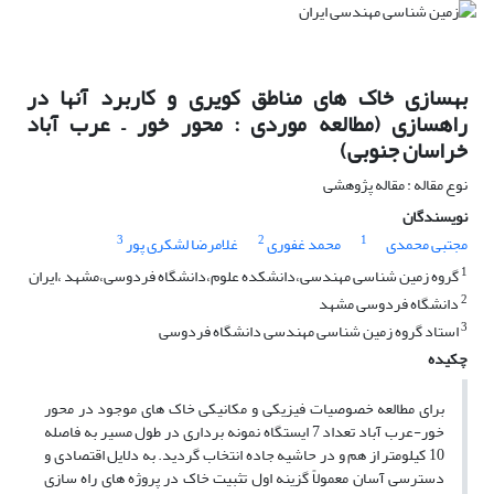
بهسازی خاک های مناطق کویری و کاربرد آنها در
راهسازی (مطالعه موردی : محور خور – عرب آباد
خراسان جنوبی)
نوع مقاله : مقاله پژوهشی
نویسندگان
3
2
1
مجتبی محمدی
محمد غفوری
غلامرضا لشکری پور
1
گروه زمین شناسی مهندسی،دانشکده علوم،دانشگاه فردوسی،مشهد ،ایران
2
دانشگاه فردوسی مشهد
3
استاد گروه زمین شناسی مهندسی دانشگاه فردوسی
چکیده
برای مطالعه خصوصیات فیزیکی و مکانیکی خاک های موجود در محور
خور-عرب آباد تعداد 7 ایستگاه نمونه برداری در طول مسیر به فاصله
10 کیلومتر از هم و در حاشیه جاده انتخاب گردید. به دلایل اقتصادی و
دسترسی آسان معمولاً گزینه اول تثبیت خاک در پروژه های راه سازی