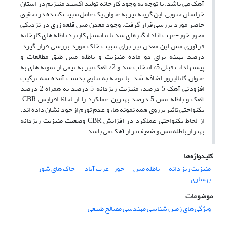
آهک می باشد. با توجه به وجود کارخانه تولید اکسید منیزیم در استان
خراسان جنوبی، این گزینه نیز به عنوان یک عامل تثبیت کننده در تحقیق
حاضر مورد بررسی قرار گرفت. وجود معدن مس قلعه زری در نزدیکی
محور خور-عرب آباد انگیزه ای شد تا پتانسیل کاربرد باطله های کارخانه
فرآوری مس این معدن نیز برای تثبیت خاک مورد بررسی قرار گیرد.
درصد بهینه برای دو ماده منیزیت و باطله مس طبق مطالعات و
پیشنهادات قبلی 5% انتخاب شد و 2% آهک نیز به نیمی از نمونه های به
عنوان کاتالیزور اضافه شد. با توجه به نتایج بدست آمده سه ترکیب
افزودنی آهک 5 درصد، منیزیت ریزدانه 5 درصد به همراه 2 درصد
آهک و باطله مس 5 درصد بهترین عملکرد را از لحاظ افزایش CBR،
یکنواختی تاثیر برروی همه نمونه ها، و عدم تورم از خود نشان داده اند.
از لحاظ یکنواختی عملکرد در افزایش CBR وضعیت منیزیت ریزدانه
بهتر از باطله مس و ضعیف تر از آهک می باشد.
کلیدواژه‌ها
منیزیت ریز دانه
باطله مس
خور -عرب آباد
خاک های شور
بهسازی
موضوعات
ویژگی های زمین شناسی مهندسی مصالح طبیعی