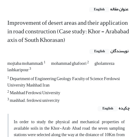
عنوان مقاله
English
Improvement of desert areas and their application
in road construction (Case study: Khor - Arababad
axis of South Khorasan)
نویسندگان
English
1
2
mojtaba mohammadi
mohammad ghafoori
gholamreza
3
lashkaripour
1
Department of Engineering Geology, Faculty of Science, Ferdowsi
University, Mashhad, Iran
2
Mashhad Ferdowsi University
3
mashhad. ferdowsi univercity
چکیده
English
In order to study the physical and mechanical properties of
available soils in the Khor-Arab Abad road, the seven sampling
stations were selected along the way at the distance of 10Km from