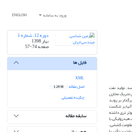
ورود به سامانه
ENGLISH
دوره 12، شماره 1
بهار 1398
صفحه
57-74
فایل ها
XML
اصل مقاله
سد. تولید نفت
1.29 M
 تحریک مخازن
چکیده تفصیلی
گذار بر رونـد
آنها بر شکست
وثر تری داشته
سابقه مقاله
فشار شکست هیدرولیکی با
 مقاومت کششی،
ترین تأثیر را
هم رسانی