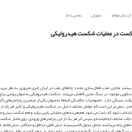
ارسال مقاله
داوران
تماس با ما
 شکست در عملیات شکست هیدرولیکی
هی بیشتر مخازن نفت، فعال‌سازی مجدد چاه‌های نفت در ایران امری ضروری به نظر می‌ر
وسکوپی موجود در سنگ مخزن کاهش می‌یابد. شکست هیدرولیکی به‌عنوان روشی برای
 بستگی دارد. خصوصیات مکانیکی لایه‌ها به‌عنوان یکی از مهمترین پارامترهای تأثیر
 سعی بر این است که عوامل مختلف دخیل در شکست هیدرولیکی و تاثیر هر یک از 
تخاب شود که باعث می شود هم هزینه های عملیاتی پایین بیاید و هم شکست بهتر و م
اشیم. در این تحقیق، توسط نرم‌افزار ABAQUS مدل‌سازی‌های عددی در 10 حالت مختلف انجام‌شده و سپس اثر هر یک از این پارامترهای ورودی، روی 
ه‌های چاه می‌باشند شامل مدول الاستیسیته، تنش افقی حداقل و حداکثر، تنش قائم،
 سنگ‌های کربناته ی ایران گرفته شده است. نتایج نشان می‌دهد که تنش افقی حداقل بیش