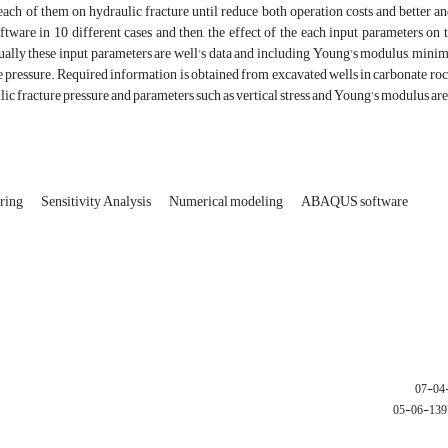
 each of them on hydraulic fracture until reduce both operation costs and better a
are in 10 different cases and then, the effect of the each input parameters on t
ually these input parameters are well's data and including Young's modulus, minimu
e pressure. Required information is obtained from excavated wells in carbonate roc
lic fracture pressure and parameters such as vertical stress and Young's modulus are
uring
Sensitivity Analysis
Numerical modeling
ABAQUS software
1397-06-