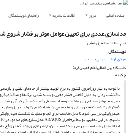
صفحه اصلی
مرور
اطلاعات نشریه
راهنمای نویسندگان
مدلسازی عددی برای تعیین عوامل موثر بر فشار شروع
نوع مقاله : مقاله پژوهشی
نویسندگان
مهدی آریا
مهدی حسینی
دانشگاه بین المللی امام خمینی (ره)
چکیده
با توجه به نیاز روزافزون کشور به نرخ تولید بیشتر از چاه‌های نفتی و بازد
باگذشت زمان، به دلیل کاهش فشار مخزن و بسته شدن ترک‌ها و منافذ میکر
نفتی به عوامل مختلفی ازجمله خصوصیات محیطی که شکستگی در آن رشد می‌کند،
گسترش شکسـت هیدرولیکی و هندسه‌ی آن شناخته می‌شوند. در پژوهش حاضر،
هیدرولیکی بررسی شود تا محل مناسب برای انجام عملیات شکست هیدرولیکی ان
ب
انجام تحلیل حساسیت بررسی ‌شده است. این پارامترهای ورودی که درواقع داد
نسبت پواسون و فشار منفذی می‌باشند. اطلاعات موردنیاز از چاه‌های حفرشده در