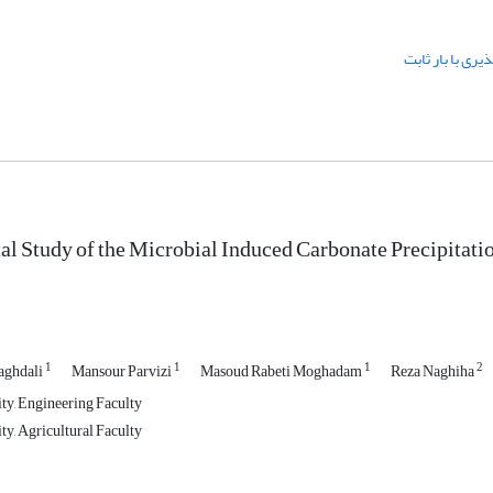
ری با بار ثابت
l Study of the Microbial Induced Carbonate Precipitati
1
1
1
2
aghdali
Mansour Parvizi
Masoud Rabeti Moghadam
Reza Naghiha
ty, Engineering Faculty
ty, Agricultural Faculty