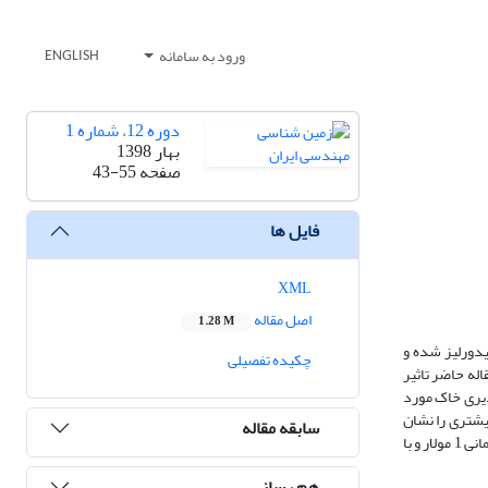
ورود به سامانه
ENGLISH
دوره 12، شماره 1
بهار 1398
صفحه
43-55
فایل ها
XML
اصل مقاله
1.28 M
، هیدورلیز شده و
چکیده تفصیلی
له حاضر تاثیر
ذیری خاک مورد
یشتری را نشان
سابقه مقاله
دادند. هم چنین با گذشت زمان از 14 روز به 28 روز، فعالیت باکتریایی بسیار اندک بوده است. بیشترین میزان کاهش نفوذپذیری در نمونه ی سست، با غلظت محلول سیمانی 1 مولار و با
هم رسانی