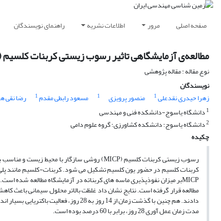
صفحه اصلی
مرور
اطلاعات نشریه
راهنمای نویسندگان
مطالعه‌ی آزمایشگاهی تاثیر رسوب زیستی کربنات کلسیم (MICP) بر میزان نفوذپذیری ماسه‌های کربناته
نوع مقاله : مقاله پژوهشی
نویسندگان
1
1
1
زهرا حیدری نقدعلی
منصور پرویزی
مسعود رابطی مقدم
رضا نقی ها
1
دانشگاه یاسوج-دانشکده فنی و مهندسی
2
دانشگاه یاسوج؛ دانشکده کشاورزی؛ گروه علوم دامی
چکیده
رسوب زیستی کربنات کلسیم (MICP) روشی سازگار با
کربنات کلسیم در حضور یون کلسیم تشکیل می شود. کربنات-کلسیم مانند پلی 
MICPبر میزان نفوذپذیری ماسه های کربناته در آزمایشگاه مطالعه شده اس
مطالعه قرار گرفته است. نتایج نشان داد غلظت بالاتر محلول سیمانی باعث کاه
مدت زمان عمل آوری 28 روز، برابر با 60 درصد بوده است.