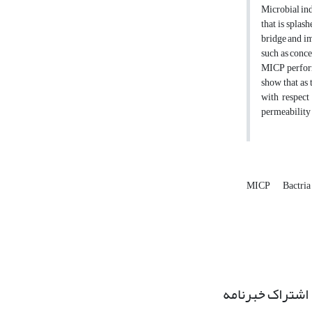
Microbial ind
that is splas
bridge and im
such as conce
MICP perform
show that as 
with respect
permeability 
MICP
Bactria
اشتراک خبرنامه