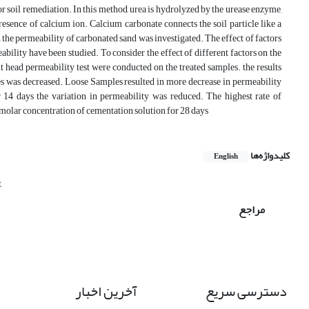
 soil remediation. In this method, urea is hydrolyzed by the urease enzyme,
resence of calcium ion. Calcium carbonate connects the soil particle like a
n the permeability of carbonated sand was investigated. The effect of factors
ability have been studied. To consider the effect of different factors on the
ead permeability test were conducted on the treated samples. the results
les was decreased. Loose Samples resulted in more decrease in permeability
er 14 days the variation in permeability was reduced. The highest rate of
 molar concentration of cementation solution for 28 days
کلیدواژه‌ها
English
t
مراجع
دسترسی سریع
آخرین اخبار