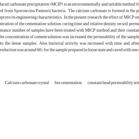
uced carbonate precipitation (MCIP) is an environmentally and suitable method for
hed from Sporosrcina Pasteurii bacteria. The calcium carbonate is formed in the p
prove its engineering characteristics. In the present research, the effect of MICP o
ntration of the cementation solution, curing time and relative density on soil perme
ance, number of samples have been treated with MICP method and then constant h
the concentration of cement solution was increased, the permeability of the samp
 to the dense samples. Also, bacterial activity was increased with time and aft
reduction was around 60% for the sample prepared in loose state and cured with one
Calcium carbonate crystal
bio cementation
constant head permeability tes