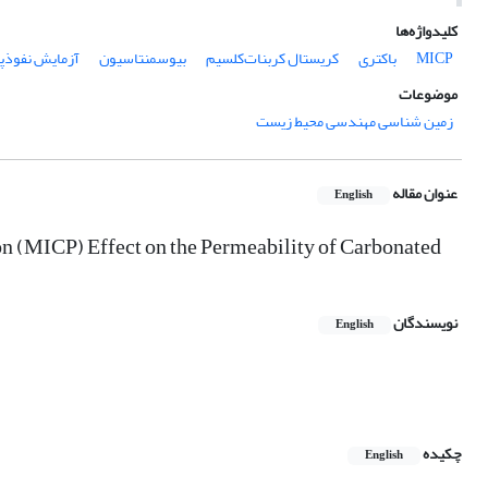
کلیدواژه‌ها
MICP
باکتری
کریستال کربنات‌کلسیم
بیوسمنتاسیون
آزمایش نفوذپذی
موضوعات
زمین شناسی مهندسی محیط زیست
عنوان مقاله
English
on (MICP) Effect on the Permeability of Carbonated
نویسندگان
English
چکیده
English