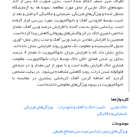
اطراف شهر سنقر انجام شده است. بدین صورت که پس از اخذ
نمونه‌های خاک مارنی از محل مورد مطالعه، نمونه ها به آزمایشگاه
منتقل شده و ویژگی‌های فیزیکی، شیمیایی و مکانیکی آنها قبل و بعد از
تثبیت توسط افزودنی آهک و نانوکامپوزیت مورد بررسی قرار گرفته
است. براساس نتایج بدست آمده، با افزایش درصد وزنی آهک، مقدار
شاخص خمیری خاک در اثر واکنش‌های پوزولانی کاهش پیدا کرده است.
همچنین با افزایش مقادیر درصد وزنی آهک و مدت زمان عمل-آوری،
مدول الاستیسیته و مقاومت تک محوری روند افزایشی نشان داده اند.
نتایج نشان داد که با افزایش میزان نانوکامپوزیت تا مقدار 4 درصد
بدلیل پر شدن فضای خالی خاک توسط ذرات نانوکامپوزیت، مقاومت
فشاری خاک افزایش یافته است و با عبور از این مقدار و در نتیجه‌ی
فلوکوله شدن ذرات، روند کاهشی مشاهده می‌شود. در نهایت مشخص
گردید که اضافه کردن آهک اثربخشی بیشتری در مقایسه با
نانوکامپوزیت در بهبود ویژگی‌های مقاومتی داشته است.
کلیدواژه‌ها
خاک مارنی
تثبیت خاک با آهک و نانوذرات
ویژگی‌های فیزیکی
شیمیایی و مکانیکی
موضوعات
ویژگی های زمین شناسی مهندسی مصالح طبیعی