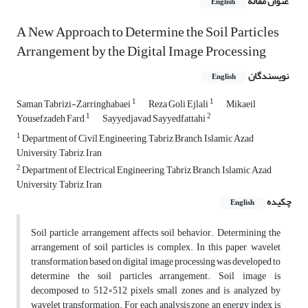
عنوان مقاله
English
A New Approach to Determine the Soil Particles
Arrangement by the Digital Image Processing
نویسندگان
English
1
1
Saman Tabrizi-Zarringhabaei
Reza Goli Ejlali
Mikaeil
1
2
Yousefzadeh Fard
Sayyedjavad Sayyedfattahi
1
Department of Civil Engineering, Tabriz Branch, Islamic Azad
University, Tabriz, Iran
2
Department of Electrical Engineering, Tabriz Branch, Islamic Azad
University, Tabriz, Iran
چکیده
English
Soil particle arrangement affects soil behavior. Determining the
arrangement of soil particles is complex. In this paper, wavelet
transformation based on digital image processing was developed to
determine the soil particles arrangement. Soil image is
decomposed to 512×512 pixels small zones and is analyzed by
wavelet transformation. For each analysis zone, an energy index is