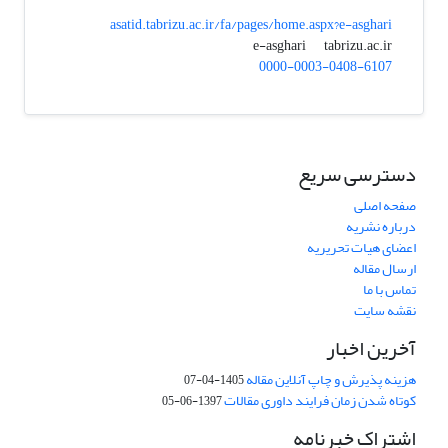
asatid.tabrizu.ac.ir/fa/pages/home.aspx?e-asghari
tabrizu.ac.ir
e-asghari
0000-0003-0408-6107
دسترسی سریع
صفحه اصلی
درباره نشریه
اعضای هیات تحریریه
ارسال مقاله
تماس با ما
نقشه سایت
آخرین اخبار
هزینه پذیرش و چاپ آنلاین مقاله
1405-04-07
کوتاه شدن زمان فرایند داوری مقالات
1397-06-05
اشتراک خبرنامه