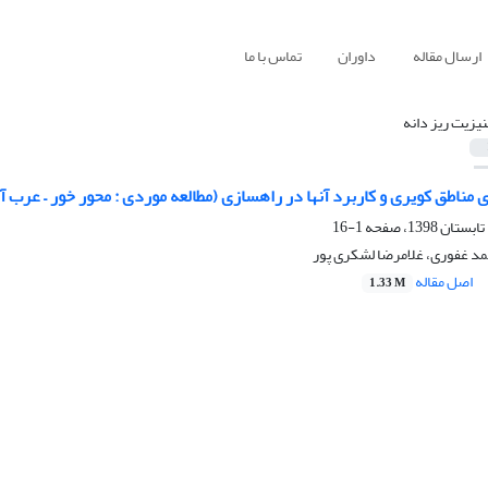
ارسال مقاله
داوران
تماس با ما
نیزیت ریز دانه
مناطق کویری و کاربرد آنها در راهسازی (مطالعه موردی : محور خور – عرب آ
1-16
د غفوری، غلامرضا لشکری پور
اصل مقاله
1.33 M