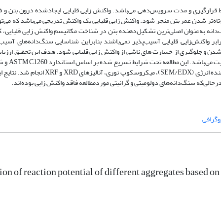
حیط قرارگیری و مدت سرویس‌دهی می‌باشد. واکنش زایی قلیایی ایجادشده درون بتن و ف
ه‌تر شدن عمر بتن منجر شود. واکنش زایی قلیایی یک واکنش تدریجی می‌باشد که می‌تو
گ‌دانه به‌عنوان اصلی‌ترین تشکیل‌دهنده بتن در شناخت مکانیسم واکنش زایی قلیایی،
ر واکنش‌زایی‌ قلیایی آسیب‌پذیر نمی‌باشند بنابراین شناسایی سنگ‌دانه‌های آسیب‌
 شدن و جلوگیری از خسارت های ناشی از واکنش زایی قلیایی شود. هدف این تحقیق ارزیا
چهار سنگ‌دانه مورداستفاده در ب
انجام شد. آنالیز نمونه‌ها با استفاده از میکروسکوپ الکترونی همراه با پراش کننده انرژی (DX
حالی‌که سنگ‌دانه‌های دولومیتی و گرانیتی موردمطالعه فاقد واکنش زایی بوده‌اند.
وگرافی
ion of reaction potential of different aggregates based 