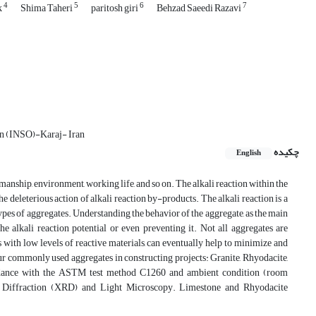
4
5
6
7
k
Shima Taheri
paritosh giri
Behzad Saeedi Razavi
ion (INSO)-Karaj- Iran
چکیده
English
kmanship, environment, working life, and so on. The alkali reaction within the
e deleterious action of alkali reaction by-products. The alkali reaction is a
ypes of aggregates. Understanding the behavior of the aggregate, as the main
e alkali reaction potential or even preventing it. Not all aggregates are
s with low levels of reactive materials, can eventually help to minimize and
four commonly used aggregates in constructing projects: Granite, Rhyodacite,
rdance with the ASTM test method C1260 and ambient condition (room
 Diffraction (XRD) and Light Microscopy. Limestone and Rhyodacite