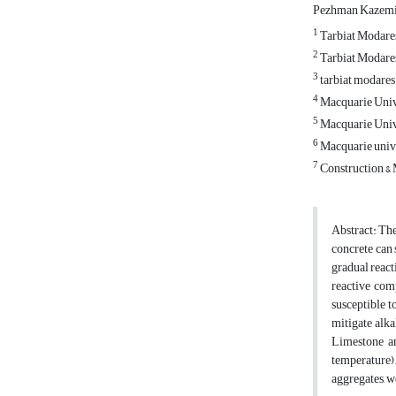
Pezhman Kazem
1
Tarbiat Modares
2
Tarbiat Modares
3
tarbiat modares
4
Macquarie Unive
5
Macquarie Univ
6
Macquarie univer
7
Construction & 
Abstract: The
concrete can 
gradual react
reactive comp
susceptible t
mitigate alka
Limestone a
temperature
aggregates, w