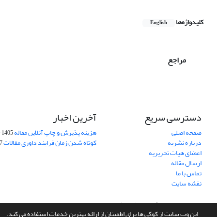
کلیدواژه‌ها
English
مراجع
دسترسی سریع
آخرین اخبار
صفحه اصلی
هزینه پذیرش و چاپ آنلاین مقاله
1405-04-07
درباره نشریه
کوتاه شدن زمان فرایند داوری مقالات
05
اعضای هیات تحریریه
ارسال مقاله
تماس با ما
نقشه سایت
سامانه مدیریت نشریات علمی.
طراحی و پیاده سازی از
سیناوب
این وب سایت از کوکی ها برای اطمینان از ارائه بهترین خدمات استفاده می کند.