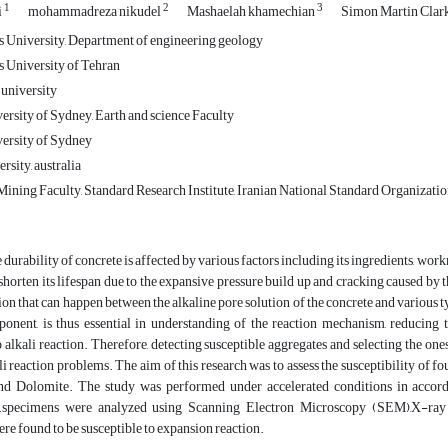
1
2
3
i
mohammadreza nikudel
Mashaelah khamechian
Simon Martin Clar
 University, Department of engineering geology
 University of Tehran
 university
rsity of Sydney, Earth and science Faculty
ersity of Sydney
sity, australia
Mining Faculty, Standard Research Institute, Iranian National Standard Organizat
 durability of concrete is affected by various factors including its ingredients, wor
shorten its lifespan due to the expansive pressure build up and cracking caused by th
ion that can happen between the alkaline pore solution of the concrete and various t
onent, is thus essential in understanding of the reaction mechanism, reducing th
o alkali reaction. Therefore, detecting susceptible aggregates and selecting the one
li reaction problems. The aim of this research was to assess the susceptibility of 
nd Dolomite. The study was performed under accelerated conditions in acco
).specimens were analyzed using Scanning Electron Microscopy (SEM),X-ray
ere found to be susceptible to expansion reaction.