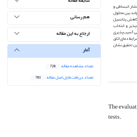
سابقه مقاله
شار انبساطی و
اند بین محلول
هم رسانی
 کاهش پتانسیل
پذیر و انتخاب
بی آسیب‌پذیری
ارجاع به این مقاله
تن شامل: گرانیت ، ریوداسیت، آهک و دولومیت می‌باشد. این مطالعه تحت شرایط تسریع شده بر اساس استاندارد ASTM C1260 و شرایط دمای اتاق
SEM/E)، میکروسکوپ نوری، آنالیزهای XRD و XRF انجام شد. نتایج این تحقیق نشان
آمار
تعداد مشاهده مقاله
720
تعداد دریافت فایل اصل مقاله
781
The evaluat
tests.