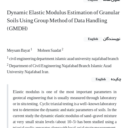
English
Dynamic Elastic Modulus Estimation of Granular
Soils Using Group Method of Data Handling
(GMDH)
نویسندگان
English
1
2
Meysam Bayat
Mohsen Saadat
1
civil engineering department, islamic azad university, najafabad branch
2
Department of Civil Engineering, Najafabad Branch, Islamic Azad
University, Najafabad, Iran.
چکیده
English
Elastic modulus is one of the most important parameters in
geotecal engineering that is usually measured through laboratory
or in situ testing. Cyclic triaxial testing is a well-known laboratory
test to determine the dynamic and static parameters of soils. In the
current study, the dynamic elastic modulus of sand-gravel mixture
at very small strain levels (about 10-5) has been studied using a
triaxial cyclic apparatus along with local axial strain measurement.