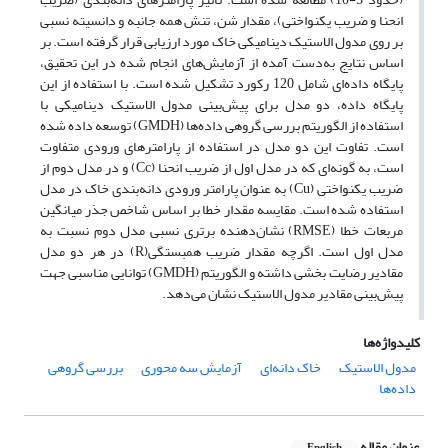
انحنا و ضریب یکنواختی)، مقدار شن، تنش همه جانبه و دانسیته نسبی
بر روی مدول الاستیک دینامیکی خاک مورد ارزیابی قرار گرفته است. بر
اساس نتایج به‌دست آمده از آزمایش‌های انجام شده در این تحقیق،
پایگاه داده‌ای شامل 120 رکورد تشکیل شده است. با استفاده از این
پایگاه داده‌، دو مدل برای پیش‌بینی مدول الاستیک دینامیکی با
استفاده از الگوریتم بررسی گروهی داده‌ها (GMDH) توسعه داده شده
است. تفاوت این دو مدل در استفاده از پارامترهای ورودی متفاوت
است، به گونه‌ای که در مدل اول از ضریب انحنا (Cc) و در مدل دوم از
ضریب یکنواختی (Cu) به عنوان پارامتر ورودی دانه‌بندی خاک در مدل
استفاده شده است. مقایسه مقدار خطا بر اساس شاخص جذر میانگین
مربعات خطا (RMSE) نشان‌دهنده برتری نسبی مدل دوم نسبت به
مدل اول است. اگرچه مقدار ضریب همبستگی(R) در هر دو مدل
مقادیر رضایت بخشی داشته و الگوریتم (GMDH) توانایی مناسبی جهت
پیش‌بینی مقادیر مدول الاستیک نشان می‌دهد.
کلیدواژه‌ها
مدول الاستیک
خاک دانه‌ای
آزمایش سه محوری
بررسی گروهی
داده‌ها
عنوان مقاله