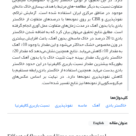
متفاوت نسبت به دیگر مطالعه-های مرتبط با هدف بهسازی خاک دانه‌ای
موجود در مناطق مرکزی ایران استفاده شده است. آزمایش تراکم،
نفوذپذیری و CBR بر روی نمونه‌ها با درصدهای متفاوت از خاکستر
بادی با یا بدون آهک در مدت زمان‌های متفاوت عمل آوری انجام گرفته
است. مطابق نتایج تحقیق می‌توان بیان کرد که به اضافه شدن خاکستر
بادی تا 20 درصد در خاک ماسه‌ای بدون آهک، باعث افزایش بیشتری
در وزن مخصوص خشک حداکثر می‌شود و این مقدار با وجود 10% آهک
به مقدار 10% کاهش می‌یابد. نتایج همچنین نشان می‌دهد که مقدار 20%
خاکستر بادی یک مقدار بهینه جهت تثبیت خاک با یا بدون آهک است
بطوریکه بیشترین مقدار نسبت باربری کالیفرنیا در این حدود خاکستر
بادی بدست می‌اید. همچنین استفاده از خاکستر بادی رابطه مستقیم با
کاهش نفوذپذیری نمونه‌ها دارد. در نهایت بر اساس عکس‌های
میکروسکوپی از نمونه‌ها نیز نتایج تفسیر شده است.
کلیدواژه‌ها
خاکستر بادی
آهک
ماسه
نفوذپذیری
نسبت باربری کالیفرنیا
عنوان مقاله
English